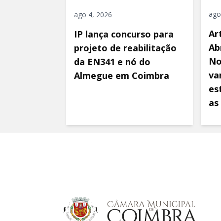
ago
ago 4, 2026
Ar
IP lança concurso para
Ab
projeto de reabilitação
No
da EN341 e nó do
va
Almegue em Coimbra
es
as