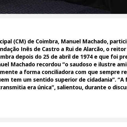
ipal (CM) de Coimbra, Manuel Machado, partic
dação Inês de Castro a Rui de Alarcão, o reito
mbra depois do 25 de abril de 1974 e que foi p
uel Machado recordou “o saudoso e ilustre ami
ente a forma conciliadora com que sempre rea
em tem um sentido superior de cidadania”. “A f
transmitia era única”, salientou, durante o disc