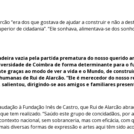
ão “era dos que gostava de ajudar a construir e não a destr
erior de cidadania”. “Ele sonhava, alimentava-se dos sonh
adeira vazia pela partida prematura do nosso querido a
niversidade de Coimbra de forma determinante para o fu
 graças ao modo de ver a vida e o Mundo, de construir
humanas de Rui de Alarcão. “Ele é merecedor do nosso 
alientou, dirigindo-se aos amigos e familiares present
dação à Fundação Inês de Castro, que Rui de Alarcão abraç
 que tem realizado. “Saúdo este grupo de concidadãos, por 
contexto nacional, sem sobranceria, mas com eficácia, com q
ais diversas formas de expressão e artes aqui têm sido acol