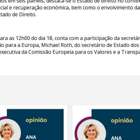
os em seis painéis, destaca-se o Estado de direito no conte
ocial e recuperação económica, bem como o envolvimento da s
tado de Direito.
ara as 12h00 do dia 18, conta com a participação da secret
ão para a Europa, Michael Roth, do secretário de Estado dos
executiva da Comissão Europeia para os Valores e a Transpa