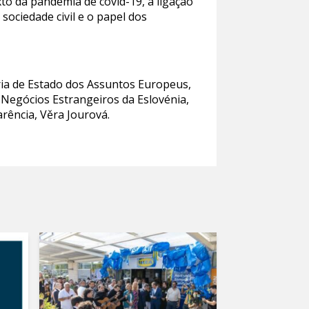
xto da pandemia de covid-19, a ligação
ociedade civil e o papel dos
ária de Estado dos Assuntos Europeus,
 Negócios Estrangeiros da Eslovénia,
rência, Věra Jourová.