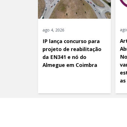
ago
ago 4, 2026
Ar
IP lança concurso para
Ab
projeto de reabilitação
No
da EN341 e nó do
va
Almegue em Coimbra
es
as