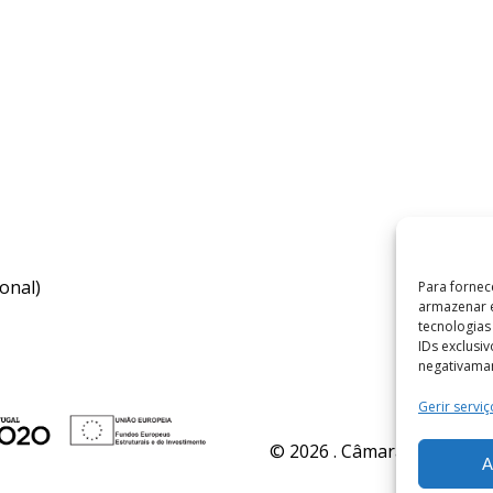
onal)
Para fornec
armazenar e
tecnologia
IDs exclusi
negativaman
Gerir serviç
© 2026 . Câmara Municipal 
A