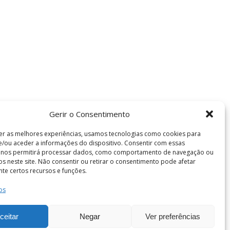
Gerir o Consentimento
er as melhores experiências, usamos tecnologias como cookies para
/ou aceder a informações do dispositivo. Consentir com essas
s nos permitirá processar dados, como comportamento de navegação ou
vos neste site. Não consentir ou retirar o consentimento pode afetar
te certos recursos e funções.
os
Termos e Condições
de Coimbra . Todos os direitos reservados.
ceitar
Negar
Ver preferências