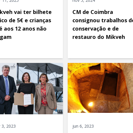
 11, 2025
nov 5, 2024
kveh vai ter bilhete
CM de Coimbra
ico de 5€ e crianças
consignou trabalhos d
é aos 12 anos não
conservação e de
agam
restauro do Mikveh
 3, 2023
jun 6, 2023