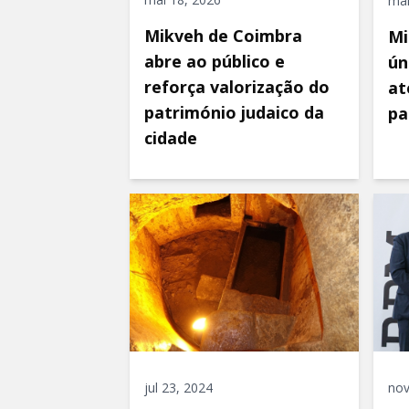
mar
Mikveh de Coimbra
Mi
abre ao público e
ún
reforça valorização do
at
património judaico da
p
cidade
jul 23, 2024
nov