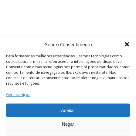
Gerir o Consentimento
Para fornecer as melhores experiências, usamos tecnologias como
cookies para armazenar e/ou aceder a informações do dispositivo.
Consentir com essas tecnologias nos permitirá processar dados, como
comportamento de navegação ou IDs exclusivos neste site. Não
consentir ou retirar o consentimento pode afetar negativamante certos
recursos e funções.
Termos e Condições
Gerir serviços
Aceitar
© 2026 . Câmara Municipal de Coimbra . Todos
os direitos reservados.
Negar