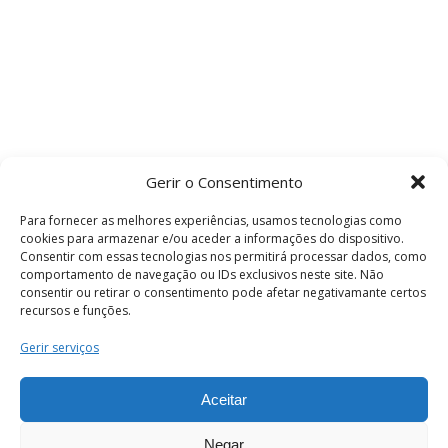
Gerir o Consentimento
Para fornecer as melhores experiências, usamos tecnologias como
cookies para armazenar e/ou aceder a informações do dispositivo.
Consentir com essas tecnologias nos permitirá processar dados, como
comportamento de navegação ou IDs exclusivos neste site. Não
consentir ou retirar o consentimento pode afetar negativamante certos
recursos e funções.
Termos e Condições
Gerir serviços
Aceitar
© 2026 . Câmara Municipal de Coimbra . Todos
os direitos reservados.
Negar