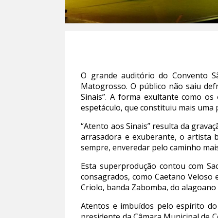
O grande auditório do Convento Sã
Matogrosso. O público não saiu defr
Sinais”. A forma exultante como o
espetáculo, que constituiu mais uma
“Atento aos Sinais” resulta da grav
arrasadora e exuberante, o artista
sempre, enveredar pelo caminho mais 
Esta superprodução contou com Sac
consagrados, como Caetano Veloso e 
Criolo, banda Zabomba, do alagoano 
Atentos e imbuídos pelo espírito d
presidente da Câmara Municipal de C