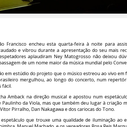
o Francisco encheu esta quarta-feira à noite para assi
audado e vibrou durante a apresentação do seu mais rece
s espetadores aplaudiram Ney Matogrosso não deixou dúvi
 passagem de um nome maior da música mundial pelo Conven
ação em estúdio do projeto que o músico estreou ao vivo em
 brasileiro mergulhou, ao longo do concerto, num repertó
fácil.
ha Amback na direção musical e apostou num espetácul
Paulinho da Viola, mas que também deu lugar à criação m
Vítor Pirralho, Dan Nakagawa e dos cariocas do Tono.
o espetáculo que trouxe uma qualidade de iluminação ao e
oimbra, Manuel Machado, e os vereadores Rosa Reis Marqu