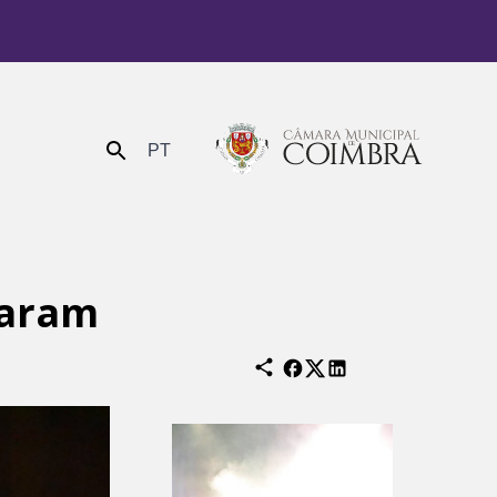
PT
Enviar
haram