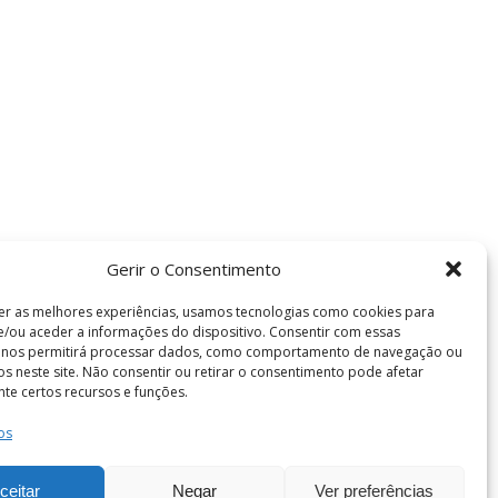
Gerir o Consentimento
er as melhores experiências, usamos tecnologias como cookies para
/ou aceder a informações do dispositivo. Consentir com essas
s nos permitirá processar dados, como comportamento de navegação ou
vos neste site. Não consentir ou retirar o consentimento pode afetar
te certos recursos e funções.
Termos e Condições
os
de Coimbra . Todos os direitos reservados.
ceitar
Negar
Ver preferências