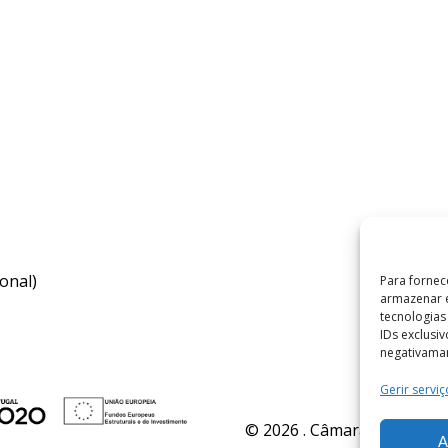
onal)
Para fornec
armazenar e
tecnologia
IDs exclusi
negativaman
Gerir serviç
© 2026 . Câmara Municipal 
A