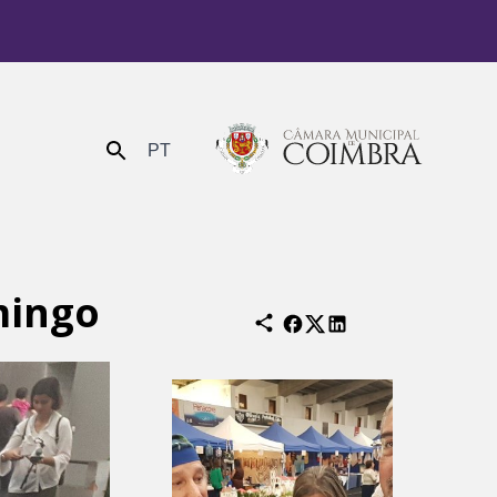
PT
Enviar
mingo