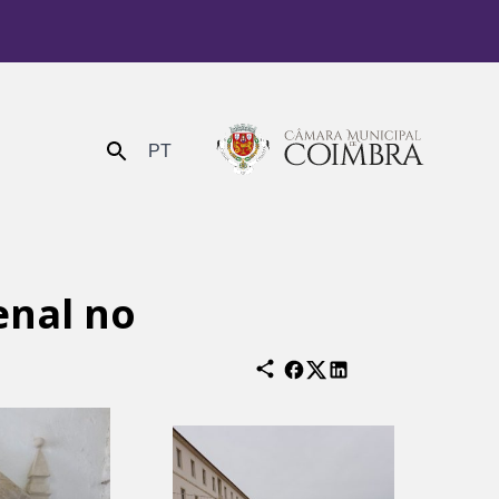
PT
Enviar
enal no