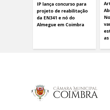
Ar
IP lança concurso para
Ab
projeto de reabilitação
No
da EN341 e nó do
va
Almegue em Coimbra
es
as