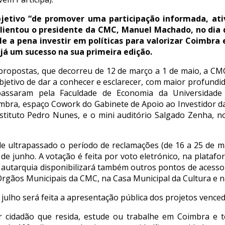
bjetivo “de promover uma participação informada, ati
alientou o presidente da CMC, Manuel Machado, no dia do
e a pena investir em políticas para valorizar Coimbra
 já um sucesso na sua primeira edição.
ropostas, que decorreu de 12 de março a 1 de maio, a CM
objetivo de dar a conhecer e esclarecer, com maior profundi
 passaram pela Faculdade de Economia da Universidade 
imbra, espaço Cowork do Gabinete de Apoio ao Investidor d
stituto Pedro Nunes, e o mini auditório Salgado Zenha, no
e ultrapassado o período de reclamações (de 16 a 25 de mai
e junho. A votação é feita por voto eletrónico, na platafor
 autarquia disponibilizará também outros pontos de acesso
rgãos Municipais da CMC, na Casa Municipal da Cultura e n
julho será feita a apresentação pública dos projetos vence
er cidadão que resida, estude ou trabalhe em Coimbra e 