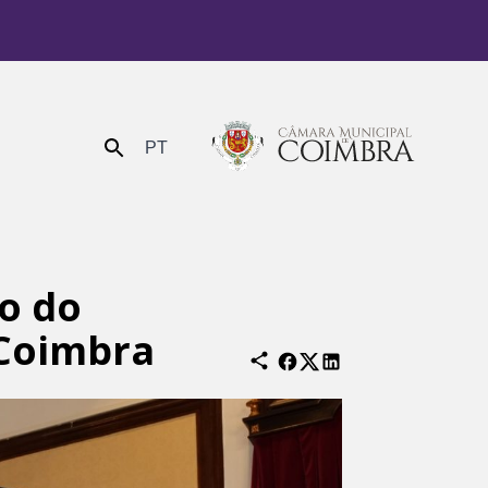
PT
Enviar
o do
 Coimbra