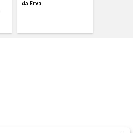
da Erva
a