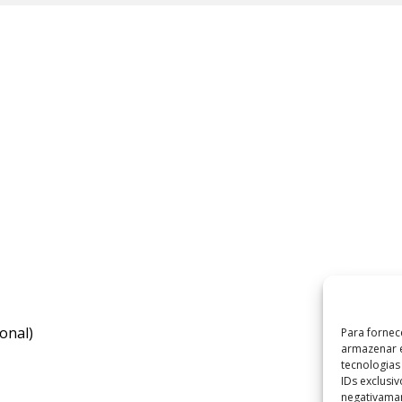
onal)
Para fornec
armazenar e
tecnologia
IDs exclusi
negativaman