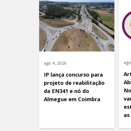
ago
ago 4, 2026
Ar
IP lança concurso para
Ab
projeto de reabilitação
No
da EN341 e nó do
va
Almegue em Coimbra
es
as