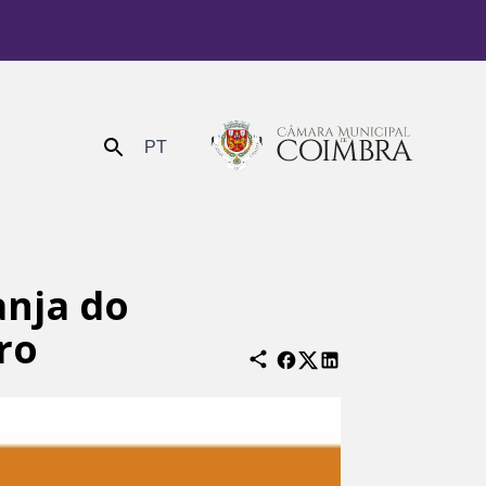
PT
Enviar
anja do
ro