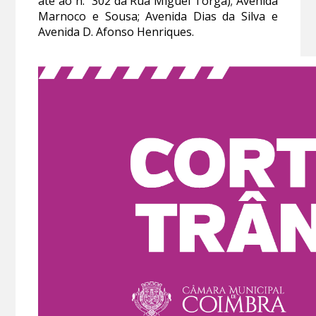
até ao n.º 302 da Rua Miguel Torga); Avenida
Marnoco e Sousa; Avenida Dias da Silva e
Avenida D. Afonso Henriques.