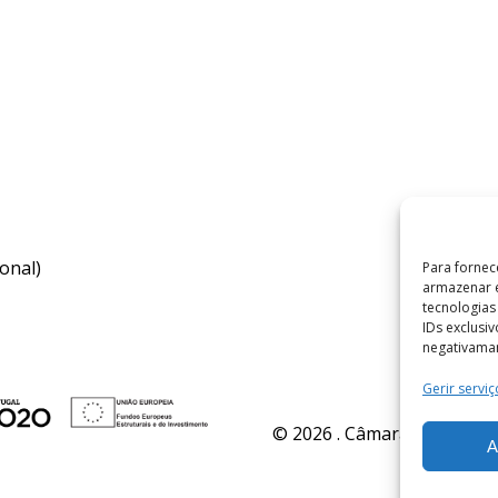
onal)
Para fornec
armazenar e
tecnologia
IDs exclusi
negativaman
Gerir serviç
© 2026 . Câmara Municipal 
A