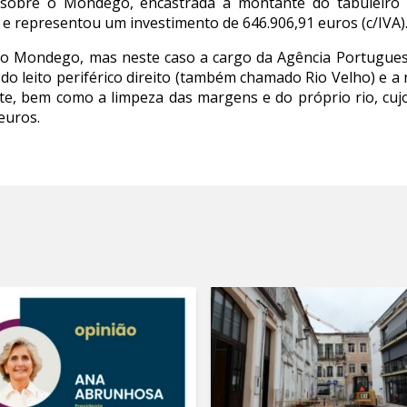
l sobre o Mondego, encastrada a montante do tabuleiro 
 representou um investimento de 646.906,91 euros (c/IVA)
 no Mondego, mas neste caso a cargo da Agência Portugues
do leito periférico direito (também chamado Rio Velho) e a r
onte, bem como a limpeza das margens e do próprio rio, cuj
euros.