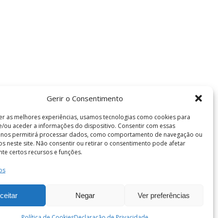
Gerir o Consentimento
er as melhores experiências, usamos tecnologias como cookies para
/ou aceder a informações do dispositivo. Consentir com essas
s nos permitirá processar dados, como comportamento de navegação ou
vos neste site. Não consentir ou retirar o consentimento pode afetar
te certos recursos e funções.
Termos e Condições
os
de Coimbra . Todos os direitos reservados.
ceitar
Negar
Ver preferências
Política de Cookies
Declaração de Privacidade