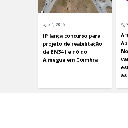
ago
ago 4, 2026
Ar
IP lança concurso para
Ab
projeto de reabilitação
No
da EN341 e nó do
va
Almegue em Coimbra
es
as