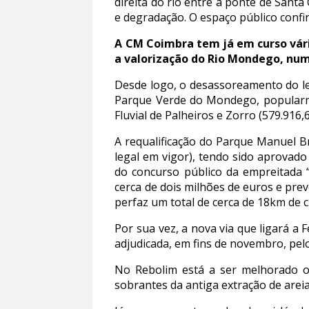
direita do rio entre a ponte de San
e degradação. O espaço público confi
A CM Coimbra tem já em curso vári
a valorização do Rio Mondego, num
Desde logo, o desassoreamento do leit
Parque Verde do Mondego, popularme
Fluvial de Palheiros e Zorro (579.916,
A requalificação do Parque Manuel B
legal em vigor), tendo sido aprovad
do concurso público da empreitada “
cerca de dois milhões de euros e prev
perfaz um total de cerca de 18km de ci
Por sua vez, a nova via que ligará a
adjudicada, em fins de novembro, pelo 
No Rebolim está a ser melhorado o 
sobrantes da antiga extração de areia