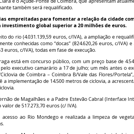
ta Clara e o Açude-Ponte de Coimbra, que apresentam atualm
nante também será requalificado.
as empreitadas para fomentar a relação da cidade com 
 investimento global superior a 20 milhões de euros.
o do rio (4.031.139,59 euros, c/IVA), a ampliação e requalif
nte conhecidas como “docas” (824.620,26 euros, c/IVA) e 
63 euros, c/IVA), todas em fase de execução.
raga está em concurso público, com um preço base de 4.545
o pelo executivo camarário a 17 de julho; um mês antes o e
Ciclovia de Coimbra – Coimbra B/Vale das Flores/Portela
ê a implementação de 14.500 metros de ciclovia, a acrescent
clovia.
 Fernão de Magalhães e a Padre Estevão Cabral (Interface In
valor de 517.273,70 euros (c/ IVA).
acesso ao Rio Mondego e realizada a limpeza de vegetaçã
s.