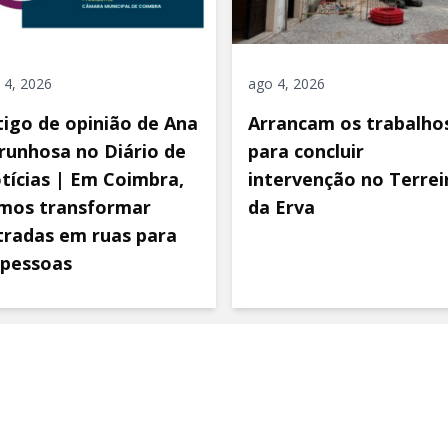
 4, 2026
ago 4, 2026
tigo de opinião de Ana
Arrancam os trabalho
runhosa no Diário de
para concluir
tícias | Em Coimbra,
intervenção no Terrei
mos transformar
da Erva
tradas em ruas para
 pessoas