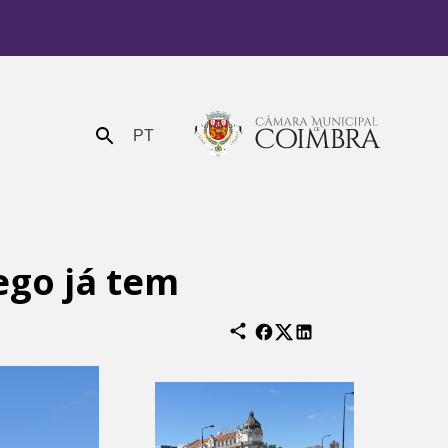
PT
Enviar
ego já tem