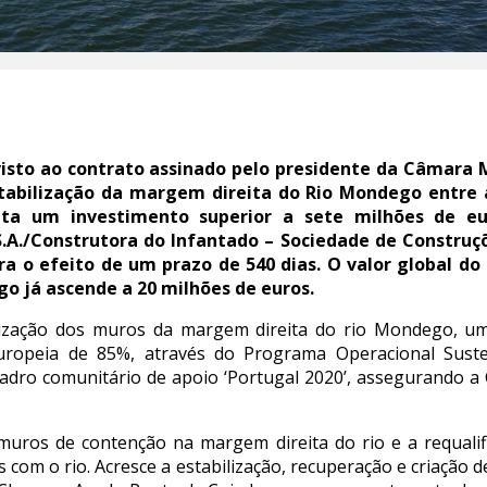
visto ao contrato assinado pelo presidente da Câmara 
tabilização da margem direita do Rio Mondego entre 
ta um investimento superior a sete milhões de eu
./Construtora do Infantado – Sociedade de Construçõ
ara o efeito de um prazo de 540 dias. O valor global 
o já ascende a 20 milhões de euros.
lização dos muros da margem direita do rio Mondego, um
europeia de 85%, através do Programa Operacional Suste
dro comunitário de apoio ‘Portugal 2020’, assegurando a
muros de contenção na margem direita do rio e a requali
s com o rio. Acresce a estabilização, recuperação e criação