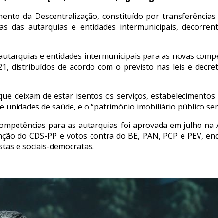
ento da Descentralização, constituído por transferência
as das autarquias e entidades intermunicipais, decorrent
s autarquias e entidades intermunicipais para as novas com
, distribuídos de acordo com o previsto nas leis e decreto
 que deixam de estar isentos os serviços, estabeleciment
e unidades de saúde, e o “património imobiliário público sem
 competências para as autarquias foi aprovada em julho na
nção do CDS-PP e votos contra do BE, PAN, PCP e PEV, enq
istas e sociais-democratas.