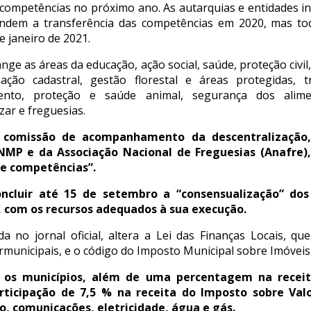
 competências no próximo ano. As autarquias e entidades i
ndem a transferência das competências em 2020, mas toda
e janeiro de 2021.
ge as áreas da educação, ação social, saúde, proteção civil,
rmação cadastral, gestão florestal e áreas protegidas, 
ento, proteção e saúde animal, segurança dos alime
zar e freguesias.
 comissão de acompanhamento da descentralização,
MP e da Associação Nacional de Freguesias (Anafre),
de competências”.
luir até 15 de setembro a “consensualização” dos 
 com os recursos adequados à sua execução.
a no jornal oficial, altera a Lei das Finanças Locais, qu
ermunicipais, e o código do Imposto Municipal sobre Imóveis 
os municípios, além de uma percentagem na recei
articipação de 7,5 % na receita do Imposto sobre Val
, comunicações, eletricidade, água e gás.