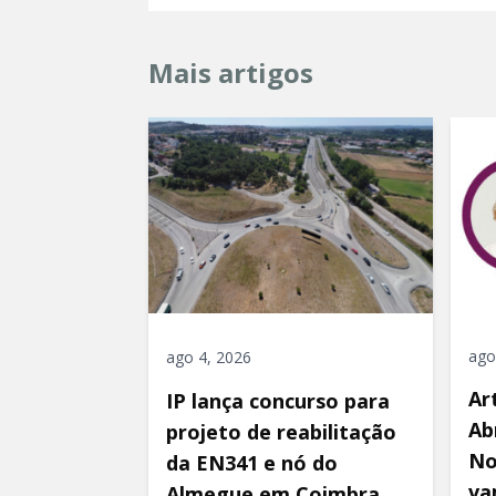
Mais artigos
ago
ago 4, 2026
Ar
IP lança concurso para
Ab
projeto de reabilitação
No
da EN341 e nó do
va
Almegue em Coimbra