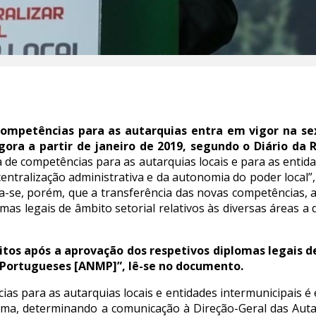
 competências para as autarquias entra em vigor na se
igora a partir de janeiro de 2019, segundo o Diário da 
 de competências para as autarquias locais e para as entid
centralização administrativa e da autonomia do poder local”
a-se, porém, que a transferência das novas competências, a
mas legais de âmbito setorial relativos às diversas áreas a 
eitos após a aprovação dos respetivos diplomas legais 
 Portugueses [ANMP]”, lê-se no documento.
ias para as autarquias locais e entidades intermunicipais é
loma, determinando a comunicação à Direção-Geral das Auta