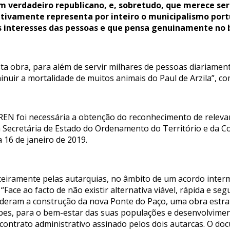
 verdadeiro republicano, e, sobretudo, que merece ser
etivamente representa por inteiro o municipalismo por
 interesses das pessoas e que pensa genuinamente no 
esta obra, para além de servir milhares de pessoas diariam
nuir a mortalidade de muitos animais do Paul de Arzila”, co
REN foi necessária a obtenção do reconhecimento de relevan
a Secretária de Estado do Ordenamento do Território e da C
 16 de janeiro de 2019.
ceiramente pelas autarquias, no âmbito de um acordo interm
Face ao facto de não existir alternativa viável, rápida e s
deram a construção da nova Ponte do Paço, uma obra estrat
ipes, para o bem-estar das suas populações e desenvolvime
 contrato administrativo assinado pelos dois autarcas. O do