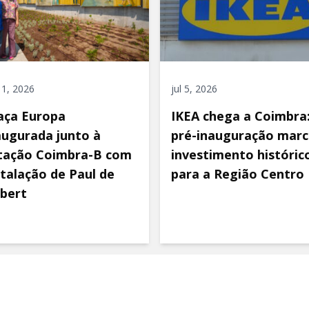
 11, 2026
jul 5, 2026
aça Europa
IKEA chega a Coimbra
augurada junto à
pré-inauguração marc
tação Coimbra-B com
investimento históric
stalação de Paul de
para a Região Centro
bert