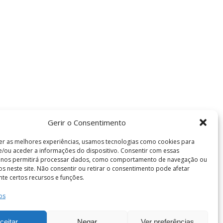
Gerir o Consentimento
er as melhores experiências, usamos tecnologias como cookies para
/ou aceder a informações do dispositivo. Consentir com essas
s nos permitirá processar dados, como comportamento de navegação ou
vos neste site. Não consentir ou retirar o consentimento pode afetar
te certos recursos e funções.
os
Termos e Condições
de Coimbra . Todos os direitos reservados.
ceitar
Negar
Ver preferências