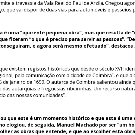
mite a travessia da Vala Real do Paul de Arzila. Chegou ago
, que vai dispor de duas vias para automóveis e passeios 
a é uma “aparente pequena obra”, mas que resulta de 
e fizeram “o que é preciso para servir as pessoas”. “
 conseguiram, e agora será mesmo efetuado”, destacou.
ue existem registos históricos que desde o século XVII ide
egional, pela comunicação com a cidade de Coimbra”, e que a
5 de janeiro de 1699. O autarca de Coimbra salientou aind
 das autarquias e freguesias ribeirinhas. Um recurso natur
ício das nossas comunidades”.
acou que este é um momento histórico e que esta é uma 
ho elogiou, de seguida, Manuel Machado por ser “um 
colher as obras que entende, e que ao escolher esta obra