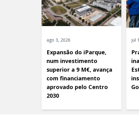
ago 3, 2026
jul
Expansão do iParque,
Pr
num investimento
in
superior a 9 M€, avança
Es
com financiamento
in
aprovado pelo Centro
Go
2030