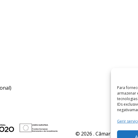
onal)
Para fornec
armazenar e
tecnologia
IDs exclusi
negativaman
Gerir serviç
© 2026 . Câmara Municipal 
A