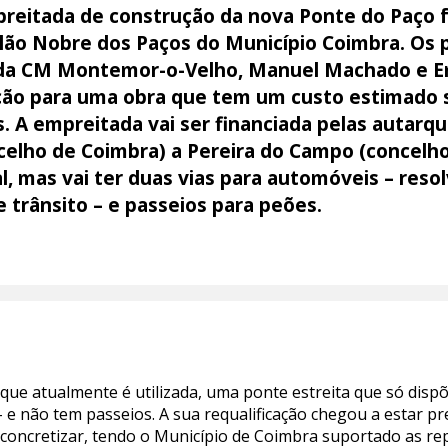
preitada de construção da nova Ponte do Paço f
lão Nobre dos Paços do Município Coimbra. Os
 da CM Montemor-o-Velho, Manuel Machado e Em
ão para uma obra que tem um custo estimado s
. A empreitada vai ser financiada pelas autarqu
oncelho de Coimbra) a Pereira do Campo (concel
al, mas vai ter duas vias para automóveis – re
 trânsito – e passeios para peões.
 que atualmente é utilizada, uma ponte estreita que só disp
 – e não tem passeios. A sua requalificação chegou a estar pr
 concretizar, tendo o Município de Coimbra suportado as r