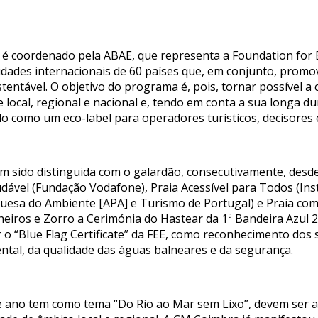
é coordenado pela ABAE, que representa a Foundation for 
dades internacionais de 60 países que, em conjunto, promov
entável. O objetivo do programa é, pois, tornar possível a
local, regional e nacional e, tendo em conta a sua longa dur
 como um eco-label para operadores turísticos, decisores e
 tem sido distinguida com o galardão, consecutivamente, des
udável (Fundação Vodafone), Praia Acessível para Todos (Inst
uesa do Ambiente [APA] e Turismo de Portugal) e Praia com
lheiros e Zorro a Cerimónia do Hastear da 1ª Bandeira Azul 2
 o “Blue Flag Certificate” da FEE, como reconhecimento dos
tal, da qualidade das águas balneares e da segurança.
te ano tem como tema “Do Rio ao Mar sem Lixo”, devem ser 