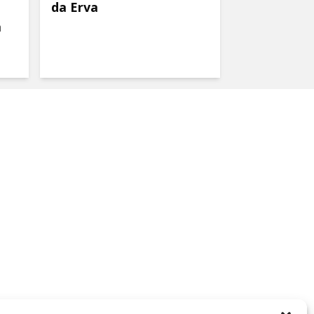
da Erva
a