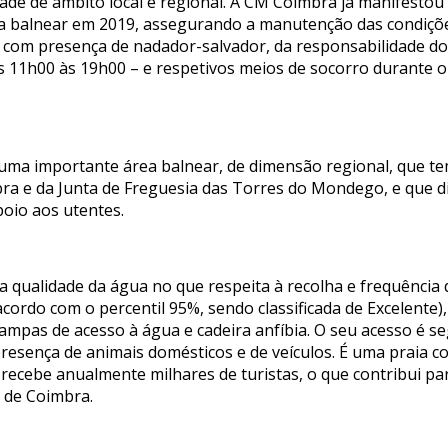
ade de âmbito local e regional. A CM Coimbra já manifestou
ea balnear em 2019, assegurando a manutenção das condições
 com presença de nadador-salvador, da responsabilidade do
as 11h00 às 19h00 – e respetivos meios de socorro durante o
é uma importante área balnear, de dimensão regional, que te
ra e da Junta de Freguesia das Torres do Mondego, e que d
oio aos utentes.
da qualidade da água no que respeita à recolha e frequência
rdo com o percentil 95%, sendo classificada de Excelente), e
mpas de acesso à água e cadeira anfíbia. O seu acesso é seg
presença de animais domésticos e de veículos. É uma praia 
e recebe anualmente milhares de turistas, o que contribui p
 de Coimbra.