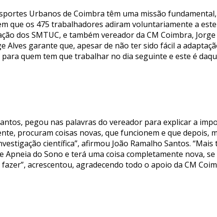
nsportes Urbanos de Coimbra têm uma missão fundamental, 
 que os 475 trabalhadores adiram voluntariamente a este e
ação dos SMTUC, e também vereador da CM Coimbra, Jorge A
e Alves garante que, apesar de não ter sido fácil a adaptaç
al para quem tem que trabalhar no dia seguinte e este é daq
ntos, pegou nas palavras do vereador para explicar a impor
nte, procuram coisas novas, que funcionem e que depois, ma
investigação científica”, afirmou João Ramalho Santos. “Mais 
de Apneia do Sono e terá uma coisa completamente nova, se
e fazer”, acrescentou, agradecendo todo o apoio da CM Coi