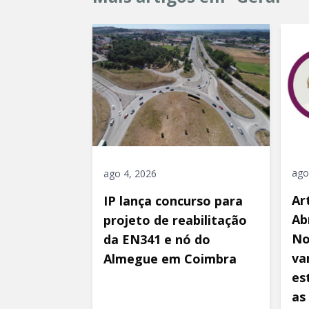
ago
ago 4, 2026
Ar
IP lança concurso para
Ab
projeto de reabilitação
No
da EN341 e nó do
va
Almegue em Coimbra
es
as