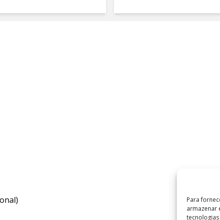
onal)
Para fornec
armazenar e
tecnologia