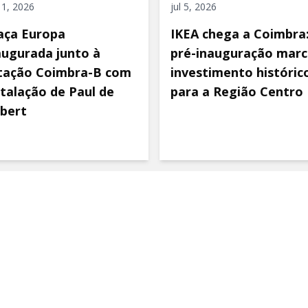
 11, 2026
jul 5, 2026
aça Europa
IKEA chega a Coimbra
augurada junto à
pré-inauguração marc
tação Coimbra-B com
investimento históric
stalação de Paul de
para a Região Centro
bert