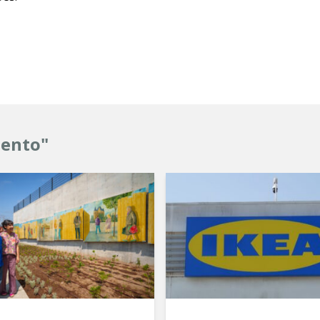
mento"