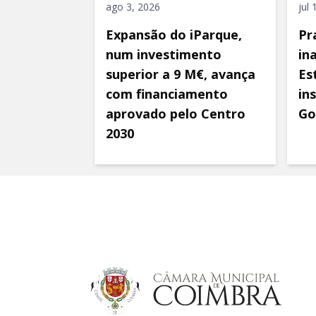
ago 3, 2026
jul
Expansão do iParque,
Pr
num investimento
in
superior a 9 M€, avança
Es
com financiamento
in
aprovado pelo Centro
Go
2030