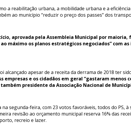
o a reabilitação urbana, a mobilidade urbana e a eficiência
ambém ao município “reduzir o preço dos passes” dos transpo
cício, aprovada pela Assembleia Municipal por maioria,
r ao máximo os planos estratégicos negociados” com as 
foi alcançado apesar de a receita da derrama de 2018 ter si
As empresas e os cidadãos em geral “gastaram menos c
é também presidente da Associação Nacional de Municíp
 na segunda-feira, com 23 votos favoráveis, todos do PS, 
imeira revisão ao orçamento municipal reserva 16% das rece
orto, recreio e lazer.