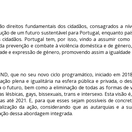
ão direitos fundamentais dos cidadãos, consagrados a níve
rução de um futuro sustentável para Portugal, enquanto pa
 cidadãos. Portugal tem, por isso, vindo a assumir como p
da prevenção e combate à violência doméstica e de género
tidade e expressão de género, promovendo assim a igualdad
IND, que no seu novo ciclo programático, iniciado em 201
ção plena e igualitária na esfera pública e privada, o des
ara o futuro, bem como a eliminação de todas as formas de 
 lésbicas, gays, bissexuais, trans e intersexo. Esta visão é
as até 2021. E, para que esses sejam possíveis de concre
ialização da ação, considerando que as autarquias e a s
tação dessa abordagem integrada.