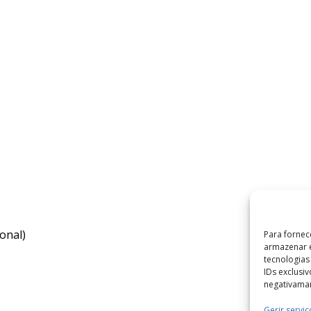
onal)
Para fornec
armazenar e
tecnologia
IDs exclusi
negativaman
Gerir serviç