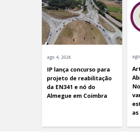
ago
ago 4, 2026
Ar
IP lança concurso para
Ab
projeto de reabilitação
No
da EN341 e nó do
va
Almegue em Coimbra
es
as