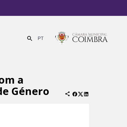
PT
Enviar
com a
 de Género