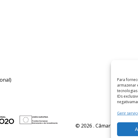
onal)
Para fornec
armazenar e
tecnologia
IDs exclusi
negativaman
Gerir serviç
© 2026 . Câmara Municipal 
A