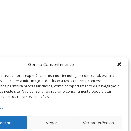
Gerir o Consentimento
er as melhores experiências, usamos tecnologias como cookies para
/ou aceder a informações do dispositivo. Consentir com essas
s nos permitirá processar dados, como comportamento de navegação ou
vos neste site. Não consentir ou retirar o consentimento pode afetar
te certos recursos e funções.
os
Termos e Condições
de Coimbra . Todos os direitos reservados.
ceitar
Negar
Ver preferências