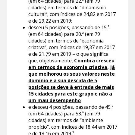
(em 64 cidades) para 22.ª (em 79
cidades) em termos de “dinamismo
cultural”, com índices de 24,82 em 2017
e de 29,22 em 2019;
desceu 5 posições, passando de 15.ª
(em 64 cidades) para 20.ª (em 79
cidades) em termos de “economia
criativa”, com índices de 19,37 em 2017
e de 21,79 em 2019 – o que significa
que, objetivamente,
Coimbra cresceu
em termos de economia criativa, já
que melhorou os seus valores neste
domínio e a sua descida de 5
posições se deve à entrada de mais
15 cidades para este grupo e não a
um mau desempenho
;
e desceu 4 posições, passando de 49.ª
(em 64 cidades) para 53.ª (em 79
cidades) em termos de “ambiente
propício”, com índices de 18,44 em 2017
e de 18,16 em 2019.³