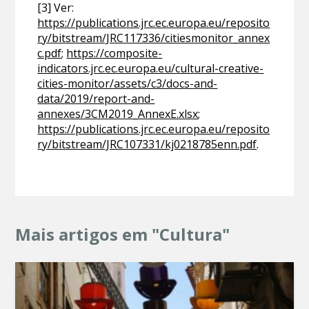
[3] Ver:
https://publications.jrc.ec.europa.eu/reposito
ry/bitstream/JRC117336/citiesmonitor_annex
c.pdf
;
https://composite-
indicators.jrc.ec.europa.eu/cultural-creative-
cities-monitor/assets/c3/docs-and-
data/2019/report-and-
annexes/3CM2019_AnnexE.xlsx
;
https://publications.jrc.ec.europa.eu/reposito
ry/bitstream/JRC107331/kj0218785enn.pdf
.
Mais artigos em "Cultura"