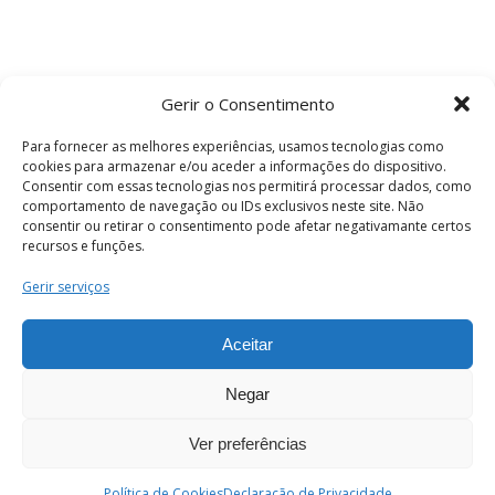
Gerir o Consentimento
Para fornecer as melhores experiências, usamos tecnologias como
cookies para armazenar e/ou aceder a informações do dispositivo.
Consentir com essas tecnologias nos permitirá processar dados, como
comportamento de navegação ou IDs exclusivos neste site. Não
consentir ou retirar o consentimento pode afetar negativamante certos
recursos e funções.
Termos e Condições
Gerir serviços
Aceitar
© 2026 . Câmara Municipal de Coimbra . Todos
os direitos reservados.
Negar
Ver preferências
PT
Enviar
Política de Cookies
Declaração de Privacidade