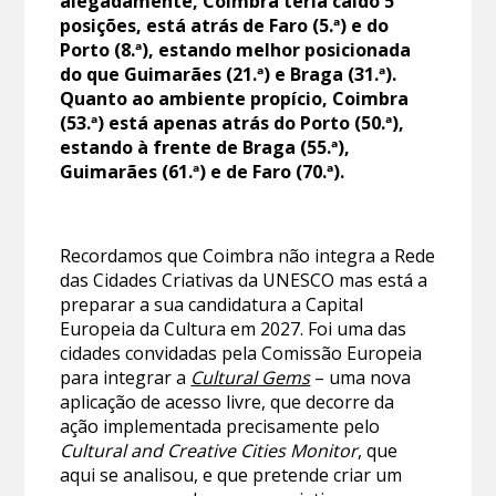
alegadamente, Coimbra teria caído 5
posições, está atrás de Faro (5.ª) e do
Porto (8.ª), estando melhor posicionada
do que Guimarães (21.ª) e Braga (31.ª).
Quanto ao ambiente propício, Coimbra
(53.ª) está apenas atrás do Porto (50.ª),
estando à frente de Braga (55.ª),
Guimarães (61.ª) e de Faro (70.ª).
Recordamos que Coimbra não integra a Rede
das Cidades Criativas da UNESCO mas está a
preparar a sua candidatura a Capital
Europeia da Cultura em 2027. Foi uma das
cidades convidadas pela Comissão Europeia
para integrar a
Cultural Gems
– uma nova
aplicação de acesso livre, que decorre da
ação implementada precisamente pelo
Cultural and Creative Cities Monitor
, que
aqui se analisou, e que pretende criar um