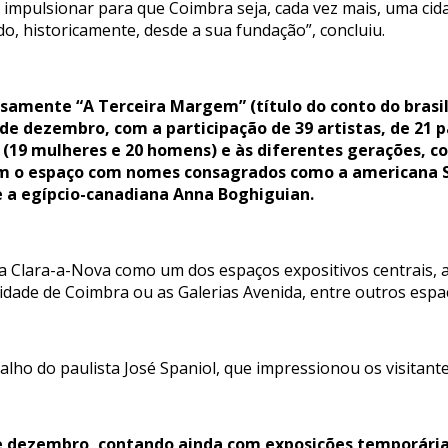
 impulsionar para que Coimbra seja, cada vez mais, uma cida
o, historicamente, desde a sua fundação”, concluiu.
samente “A Terceira Margem” (título do conto do brasil
de dezembro, com a participação de 39 artistas, de 21 
o (19 mulheres e 20 homens) e às diferentes gerações, 
m o espaço com nomes consagrados como a americana Sus
e a egípcio-canadiana Anna Boghiguian.
 Clara-a-Nova como um dos espaços expositivos centrais, 
Cidade de Coimbra ou as Galerias Avenida, entre outros espa
alho do paulista José Spaniol, que impressionou os visitant
de dezembro, contando ainda com exposições temporárias,