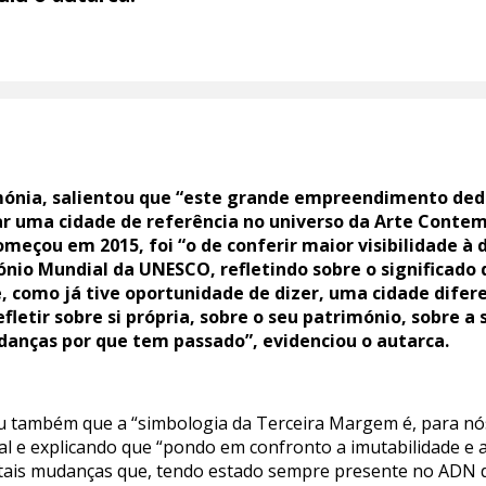
ónia, salientou que “este grande empreendimento dedi
ar uma cidade de referência no universo da Arte Conte
começou em 2015, foi “o de conferir maior visibilidade à
nio Mundial da UNESCO, refletindo sobre o significado 
e, como já tive oportunidade de dizer, uma cidade difer
letir sobre si própria, sobre o seu património, sobre a s
anças por que tem passado”, evidenciou o autarca.
 também que a “simbologia da Terceira Margem é, para nós, 
nal e explicando que “pondo em confronto a imutabilidade e
tais mudanças que, tendo estado sempre presente no ADN 