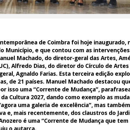
ontemporânea de Coimbra foi hoje inaugurado,
 do Município, e que contou com as intervençõe
nuel Machado, do diretor-geral das Artes, Amér
C), Alfredo Dias, do diretor do Círculo de Artes
geral, Agnaldo Farias. Esta terceira edição expl
stas, de 21 países. Manuel Machado destacou qu
por isso uma “Corrente de Mudança”, parafrase
a da Cultura 2027, dando como exemplo as muda
 “agora uma galeria de excelência”, mas também
va e, mais recentemente, dos claustros do Jard
o Anozero é uma “Corrente de Mudança que tem
uiu o autarca.