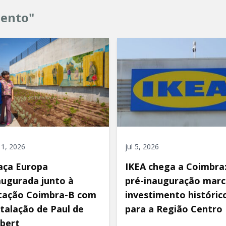
mento"
 11, 2026
jul 5, 2026
aça Europa
IKEA chega a Coimbra
augurada junto à
pré-inauguração marc
tação Coimbra-B com
investimento históric
stalação de Paul de
para a Região Centro
bert