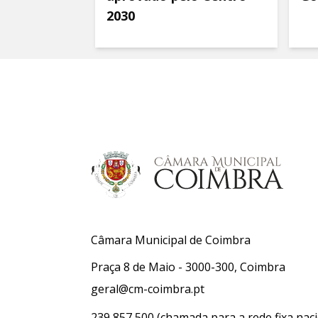
2030
Câmara Municipal de Coimbra
Praça 8 de Maio - 3000-300, Coimbra
geral@cm-coimbra.pt
239 857 500
(chamada para a rede fixa naci