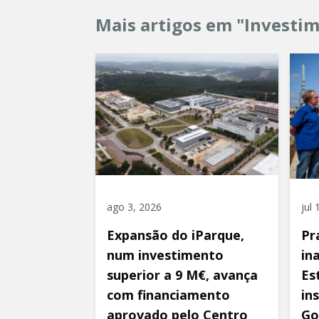
Mais artigos em "Investi
ago 3, 2026
jul
Expansão do iParque,
Pr
num investimento
in
superior a 9 M€, avança
Es
com financiamento
in
aprovado pelo Centro
Go