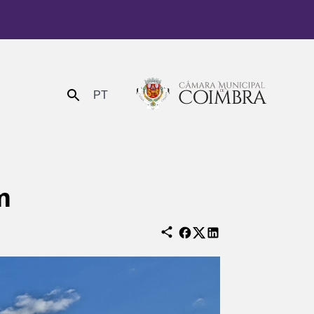
PT
Enviar
m