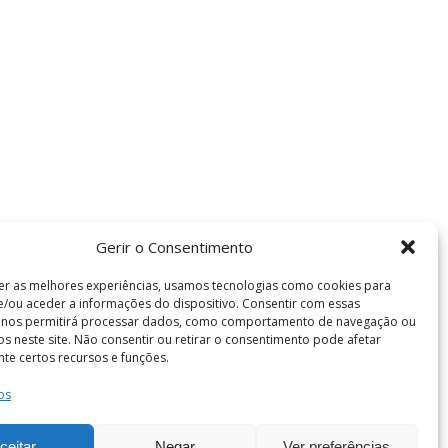
Gerir o Consentimento
er as melhores experiências, usamos tecnologias como cookies para
/ou aceder a informações do dispositivo. Consentir com essas
s nos permitirá processar dados, como comportamento de navegação ou
vos neste site. Não consentir ou retirar o consentimento pode afetar
te certos recursos e funções.
Termos e Condições
os
de Coimbra . Todos os direitos reservados.
ceitar
Negar
Ver preferências