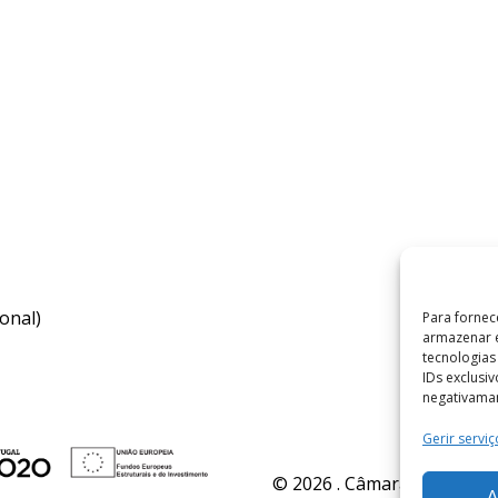
onal)
Para fornec
armazenar e
tecnologia
IDs exclusi
negativaman
Gerir serviç
© 2026 . Câmara Municipal 
A