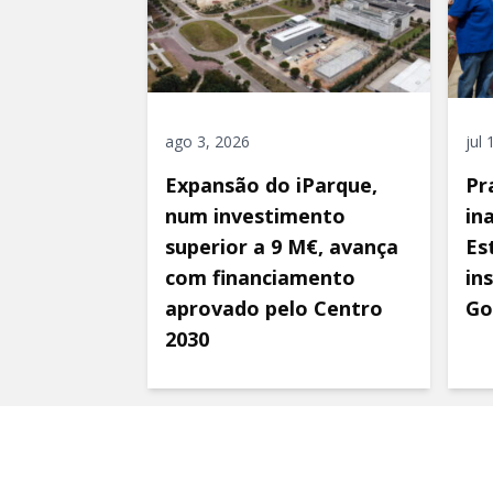
ago 3, 2026
jul
Expansão do iParque,
Pr
num investimento
in
superior a 9 M€, avança
Es
com financiamento
in
aprovado pelo Centro
Go
2030