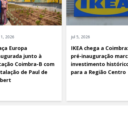
 11, 2026
jul 5, 2026
aça Europa
IKEA chega a Coimbra
augurada junto à
pré-inauguração marc
tação Coimbra-B com
investimento históric
stalação de Paul de
para a Região Centro
bert