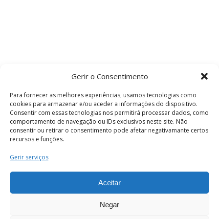
Gerir o Consentimento
Para fornecer as melhores experiências, usamos tecnologias como
cookies para armazenar e/ou aceder a informações do dispositivo.
Consentir com essas tecnologias nos permitirá processar dados, como
comportamento de navegação ou IDs exclusivos neste site. Não
consentir ou retirar o consentimento pode afetar negativamante certos
recursos e funções.
Termos e Condições
Gerir serviços
Aceitar
© 2026 . Câmara Municipal de Coimbra . Todos
os direitos reservados.
Negar