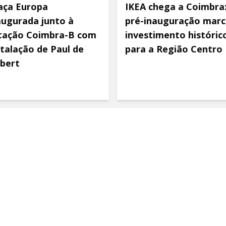
aça Europa
IKEA chega a Coimbra
augurada junto à
pré-inauguração marc
tação Coimbra-B com
investimento históric
stalação de Paul de
para a Região Centro
bert