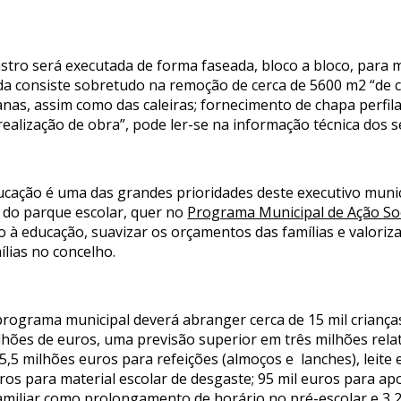
stro será executada de forma faseada, bloco a bloco, para 
da consiste sobretudo na remoção de cerca de 5600 m2 “de c
nas, assim como das caleiras; fornecimento de chapa perfil
ealização de obra”, pode ler-se na informação técnica dos s
ucação é uma das grandes prioridades deste executivo muni
o do parque escolar, quer no
Programa Municipal de Ação Soc
 à educação, suavizar os orçamentos das famílias e valoriza
ílias no concelho.
 programa municipal deverá abranger cerca de 15 mil crianç
ilhões de euros, uma previsão superior em três milhões rela
5,5 milhões euros para refeições (almoços e lanches), leite e
uros para material escolar de desgaste; 95 mil euros para a
 familiar como prolongamento de horário no pré-escolar e 3,