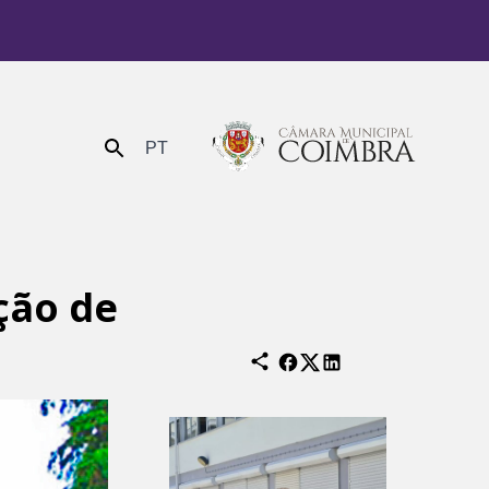
PT
Enviar
ção de