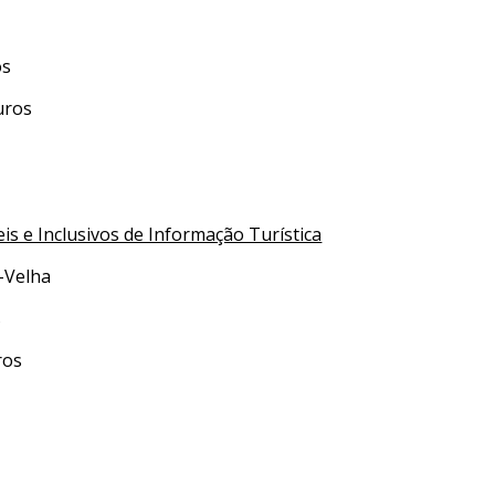
os
uros
is e Inclusivos de Informação Turística
-Velha
s
ros