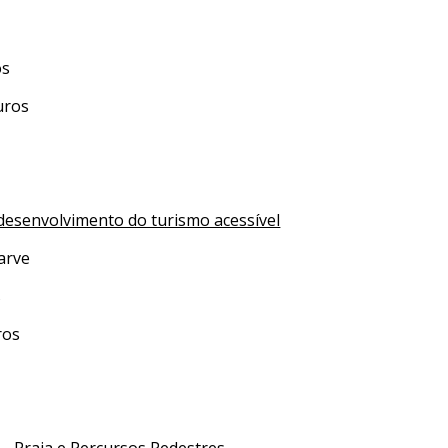
os
uros
 desenvolvimento do turismo acessível
arve
s
ros