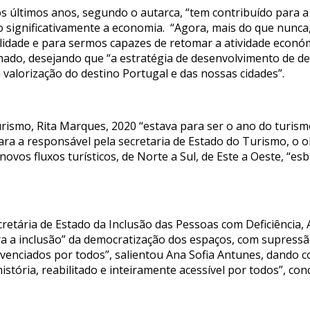
s últimos anos, segundo o autarca, “tem contribuído para 
 significativamente a economia. “Agora, mais do que nunca, é
idade e para sermos capazes de retomar a atividade económi
ado, desejando que “a estratégia de desenvolvimento de dest
 valorização do destino Portugal e das nossas cidades”.
rismo, Rita Marques, 2020 “estava para ser o ano do turism
ara a responsável pela secretaria de Estado do Turismo, o 
novos fluxos turísticos, de Norte a Sul, de Este a Oeste, “e
etária de Estado da Inclusão das Pessoas com Deficiência, 
ra a inclusão” da democratização dos espaços, com supressão 
vivenciados por todos”, salientou Ana Sofia Antunes, dand
istória, reabilitado e inteiramente acessível por todos”, conc