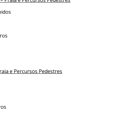
 – Praia e Percursos Pedestres
bidos
s
uros
raia e Percursos Pedestres
s
ros