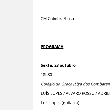
CM Coimbra/Lusa
PROGRAMA
Sexta, 23 outubro
18h30
Col
é
gio da Gra
ça (Liga dos Combaten
LUÍS LOPES / ALVARO ROSSO / ADR
Luís Lopes (guitarra)