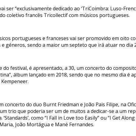
 vai ser “exclusivamente dedicado ao ‘TriCoimbra: Luso-Fren
o coletivo francês Tricollectif com músicos portugueses.
úsicos portugueses e franceses vai ser promovido em oito c
 e géneros, sendo a maior um septeto que irá atuar no dia 2
 do festival, é apresentado, a 30, um concerto do composito
Patina”, álbum lançado em 2018, sendo que no mesmo dia é 
t Kempeneer.
concerto do duo Burnt Friedman e João Pais Filipe, na Ofici
um trio que poderia ser um de muitos a dedicar-se a um repe
 ‘Standards’, como “I Fall in Love too Easily” ou “I Get Alon
 Maria, João Mortágua e Mané Fernandes.