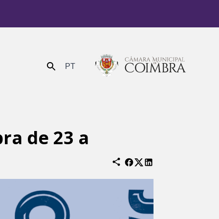
PT
Enviar
ra de 23 a