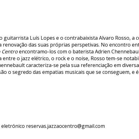
o guitarrista Luís Lopes e o contrabaixista Alvaro Rosso, a
 a renovação das suas próprias perspetivas. No encontro en
o Centro
encontramo-los com o baterista Adrien Chennebault
entre o jazz elétrico, o rock e o noise, Rosso tem-se not
Chennebault caracteriza-se pela sua referenciação em divers
 são o segredo das empatias musicais que se conseguem, e é 
o eletrónico reservas.jazzaocentro@gmail.com