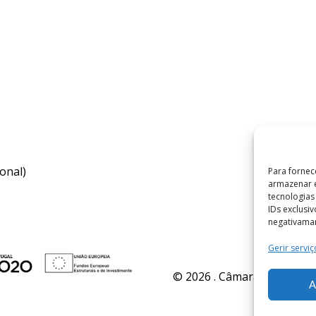
onal)
Para fornec
armazenar e
tecnologia
IDs exclusi
negativaman
Gerir serviç
© 2026 . Câmara Municipal 
A