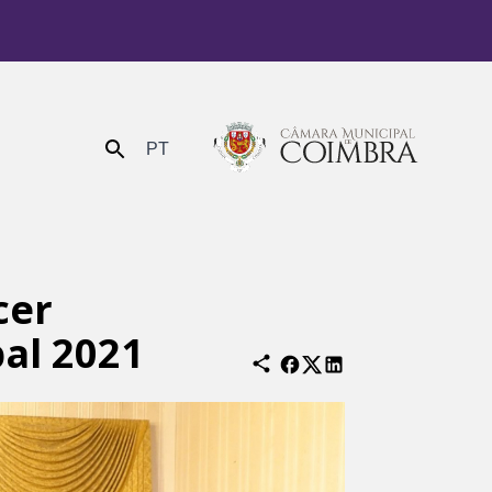
PT
Enviar
cer
al 2021