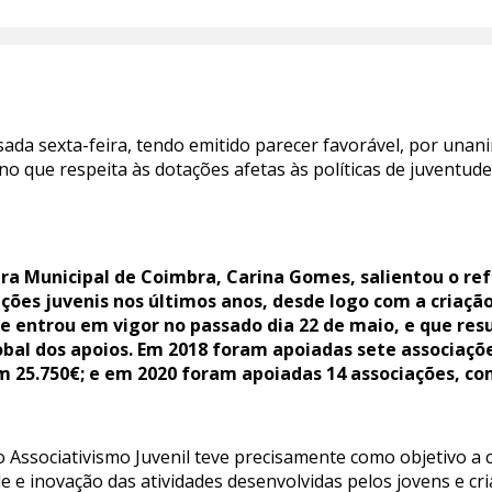
ssada sexta-feira, tendo emitido parecer favorável, por una
 que respeita às dotações afetas às políticas de juventude 
a Municipal de Coimbra, Carina Gomes, salientou o ref
ações juvenis nos últimos anos, desde logo com a criaç
que entrou em vigor no passado dia 22 de maio, e que 
obal dos apoios. Em 2018 foram apoiadas sete associaçõ
m 25.750€; e em 2020 foram apoiadas 14 associações, co
 Associativismo Juvenil teve precisamente como objetivo a
ade e inovação das atividades desenvolvidas pelos jovens e cr