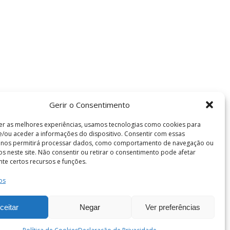
Gerir o Consentimento
er as melhores experiências, usamos tecnologias como cookies para
/ou aceder a informações do dispositivo. Consentir com essas
s nos permitirá processar dados, como comportamento de navegação ou
vos neste site. Não consentir ou retirar o consentimento pode afetar
te certos recursos e funções.
os
Termos e Condições
de Coimbra . Todos os direitos reservados.
ceitar
Negar
Ver preferências