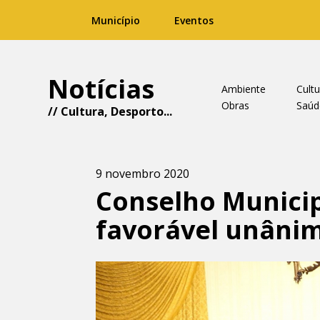
Município
Eventos
Notícias
Ambiente
Cultu
Obras
Saúd
//
Cultura
,
Desporto
...
9 novembro 2020
Conselho Municip
favorável unâni