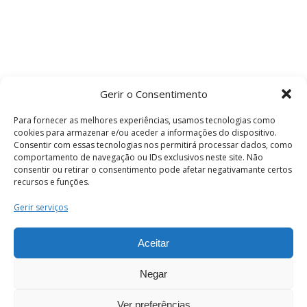
Gerir o Consentimento
Para fornecer as melhores experiências, usamos tecnologias como
cookies para armazenar e/ou aceder a informações do dispositivo.
Consentir com essas tecnologias nos permitirá processar dados, como
comportamento de navegação ou IDs exclusivos neste site. Não
consentir ou retirar o consentimento pode afetar negativamante certos
recursos e funções.
Termos e Condições
Gerir serviços
Aceitar
© 2026 . Câmara Municipal de Coimbra . Todos
os direitos reservados.
Negar
Ver preferências