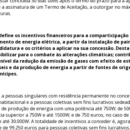
estar concluída 30 dias úteis após o termo do prazo para a
 a assinatura de um Termo de Aceitação, a outorgar no máxi
turas.
efine os incentivos financeiros para a comparticipação 
to de energia elétrica, a partir da instalação de pain
idatura e os critérios a aplicar na sua concessão. Des
ibilizar para o combate às alterações climáticas; contr
 nível da redução da emissão de gases com efeito de e
eis e da produção de energia a partir de fontes de orig
nícipes.
e a pessoas singulares com residência permanente no conce
bitacional e a pessoas coletivas sem fins lucrativos sede
s de produção de energia com uma potência até 750W; de 50
a superior a 750W e até 1500W; e de 750 euros, no caso de
até 30.000W. A totalidade de incentivos a conceder é, agor
 de 99.250 euros para pessoas coletivas sem fins lucrativos