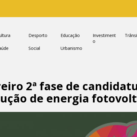
ultura
Desporto
Educação
Investiment
Trâns
o
aúde
Social
Urbanismo
eiro 2ª fase de candidat
dução de energia fotovolt