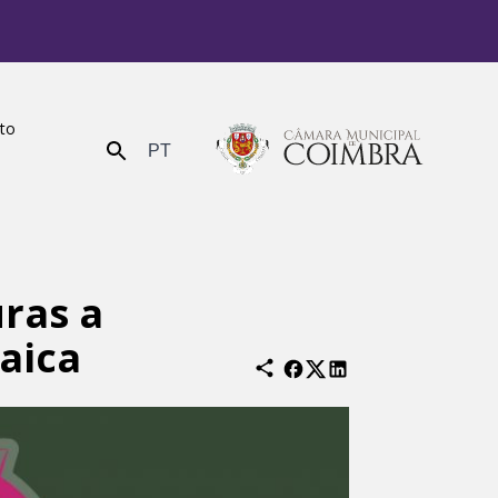
ito
PT
Enviar
uras a
aica