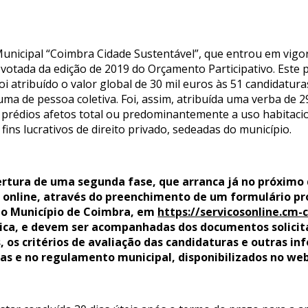
nicipal “Coimbra Cidade Sustentável”, que entrou em vigor
otada da edição de 2019 do Orçamento Participativo. Este 
oi atribuído o valor global de 30 mil euros às 51 candidatur
ma de pessoa coletiva. Foi, assim, atribuída uma verba de 
prédios afetos total ou predominantemente a uso habitacio
fins lucrativos de direito privado, sedeadas do município.
bertura de uma segunda fase, que arranca já no próximo d
online, através do preenchimento de um formulário pró
do Município de Coimbra, em
https://servicosonline.cm-
tica, e devem ser acompanhadas dos documentos solicita
, os critérios de avaliação das candidaturas e outras 
ras e no regulamento municipal, disponibilizados no we