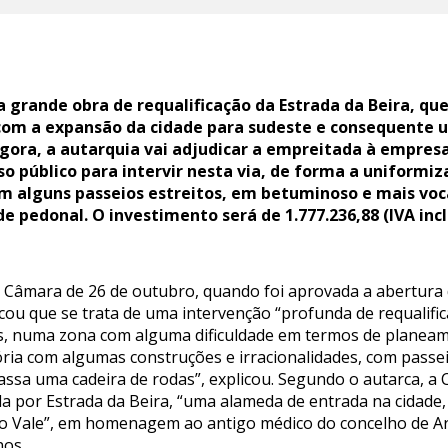
grande obra de requalificação da Estrada da Beira, qu
com a expansão da cidade para sudeste e consequente ur
gora, a autarquia vai adjudicar a empreitada à empres
o público para intervir nesta via, de forma a uniformiz
m alguns passeios estreitos, em betuminoso e mais voc
e pedonal. O investimento será de 1.777.236,88 (IVA incl
 da Câmara de 26 de outubro, quando foi aprovada a abertura
u que se trata de uma intervenção “profunda de requalific
as, numa zona com alguma dificuldade em termos de planeam
ria com algumas construções e irracionalidades, com passe
assa uma cadeira de rodas”, explicou. Segundo o autarca, a
a por Estrada da Beira, “uma alameda de entrada na cidade, 
 Vale”, em homenagem ao antigo médico do concelho de Arga
nos.