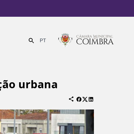
PT
Enviar
ção urbana