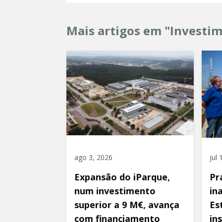
Mais artigos em "Investi
ago 3, 2026
jul
Expansão do iParque,
Pr
num investimento
in
superior a 9 M€, avança
Es
com financiamento
in