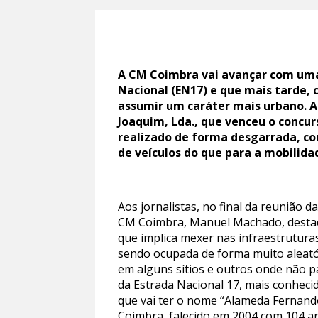
A CM Coimbra vai avançar com uma 
Nacional (EN17) e que mais tarde, 
assumir um caráter mais urbano. A
Joaquim, Lda., que venceu o concurs
realizado de forma desgarrada, co
de veículos do que para a mobilidad
Aos jornalistas, no final da reunião
CM Coimbra, Manuel Machado, destaco
que implica mexer nas infraestrutur
sendo ocupada de forma muito aleató
em alguns sítios e outros onde não p
da Estrada Nacional 17, mais conhecid
que vai ter o nome “Alameda Fernando
Coimbra, falecido em 2004 com 104 a