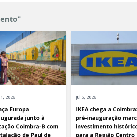
mento"
 11, 2026
jul 5, 2026
aça Europa
IKEA chega a Coimbra
augurada junto à
pré-inauguração marc
tação Coimbra-B com
investimento históric
stalação de Paul de
para a Região Centro