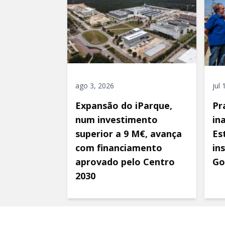
ago 3, 2026
jul
Expansão do iParque,
Pr
num investimento
in
superior a 9 M€, avança
Es
com financiamento
in
aprovado pelo Centro
Go
2030