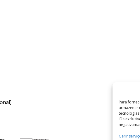
onal)
Para fornec
armazenar e
tecnologia
IDs exclusi
negativaman
Gerir serviç