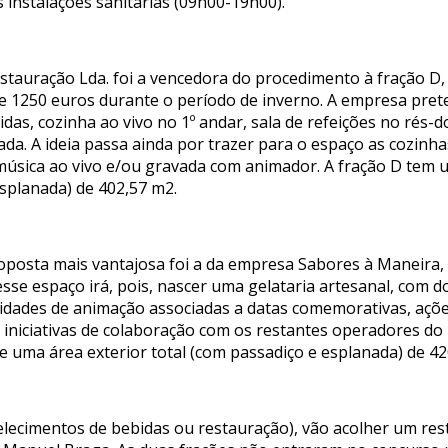
as instalações sanitárias (09h00-19h00).
estauração Lda. foi a vencedora do procedimento à fração 
de 1250 euros durante o período de inverno. A empresa pre
das, cozinha ao vivo no 1º andar, sala de refeições no rés-do
nada. A ideia passa ainda por trazer para o espaço as cozin
úsica ao vivo e/ou gravada com animador. A fração D tem um
esplanada) de 402,57 m2.
 proposta mais vantajosa foi a da empresa Sabores à Manei
sse espaço irá, pois, nascer uma gelataria artesanal, com d
idades de animação associadas a datas comemorativas, açõe
 iniciativas de colaboração com os restantes operadores d
 e uma área exterior total (com passadiço e esplanada) de 4
belecimentos de bebidas ou restauração), vão acolher um res