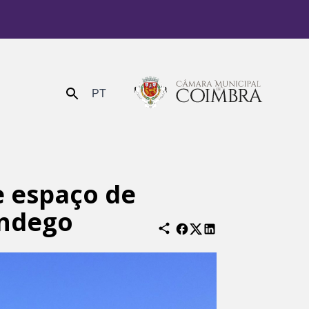
PT
Enviar
e espaço de
ondego