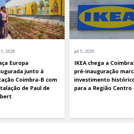
 11, 2026
jul 5, 2026
aça Europa
IKEA chega a Coimbra
augurada junto à
pré-inauguração marc
tação Coimbra-B com
investimento históric
stalação de Paul de
para a Região Centro
bert