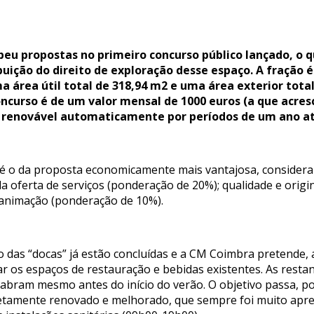
ebeu propostas no primeiro concurso público lançado, o
buição do direito de exploração desse espaço. A fração
 área útil total de 318,94 m2 e uma área exterior tota
oncurso é de um valor mensal de 1000 euros (a que acresc
, renovável automaticamente por períodos de um ano até
ão é o da proposta economicamente mais vantajosa, considera
a oferta de serviços (ponderação de 20%); qualidade e origi
 animação (ponderação de 10%).
ão das “docas” já estão concluídas e a CM Coimbra pretende,
os espaços de restauração e bebidas existentes. As restan
 abram mesmo antes do início do verão. O objetivo passa, po
etamente renovado e melhorado, que sempre foi muito aprec