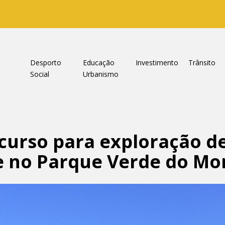
a
Desporto
Educação
Investimento
Trânsito
Social
Urbanismo
urso para exploração d
te no Parque Verde do M