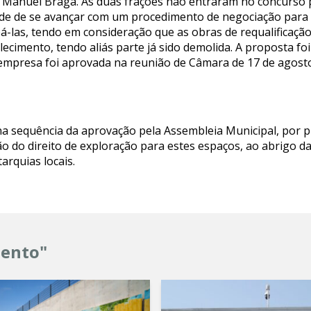
e Manuel Braga. As duas frações não entraram no concurso 
ade de se avançar com um procedimento de negociação para 
pá-las, tendo em consideração que as obras de requalificaç
cimento, tendo aliás parte já sido demolida. A proposta foi
 empresa foi aprovada na reunião de Câmara de 17 de agosto
 sequência da aprovação pela Assembleia Municipal, por 
o do direito de exploração para estes espaços, ao abrigo da
arquias locais.
mento"