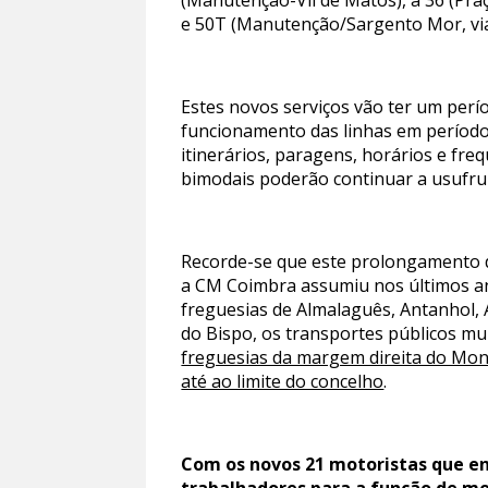
(Manutenção-Vil de Matos), a 36 (Pra
e 50T (Manutenção/Sargento Mor, via
Estes novos serviços vão ter um perío
funcionamento das linhas em período 
itinerários, paragens, horários e fr
bimodais poderão continuar a usufru
Recorde-se que este prolongamento da
a CM Coimbra assumiu nos últimos an
freguesias de Almalaguês, Antanhol,
do Bispo, os transportes públicos mu
freguesias da margem direita do Mon
até ao limite do concelho
.
Com os novos 21 motoristas que e