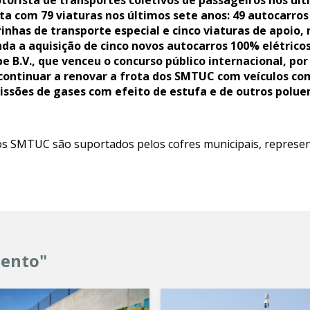
torista de transportes coletivos de passageiros nos ú
ta com 79 viaturas nos últimos sete anos: 49 autocarros 
arrinhas de transporte especial e cinco viaturas de apoio
da a aquisição de cinco novos autocarros 100% elétricos
 B.V., que venceu o concurso público internacional, por 
 continuar a renovar a frota dos SMTUC com veículos 
issões de gases com efeito de estufa e de outros polue
os SMTUC são suportados pelos cofres municipais, represe
mento"