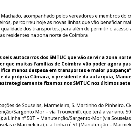
 Machado, acompanhado pelos vereadores e membros do co
rós, percorreu hoje as novas linhas que vão beneficiar mai
 qualidade dos transportes, para além de permitir o acesso à
ias residentes na zona norte de Coimbra.
s seis autocarros dos SMTUC que vão servir a zona nort
r que muitas famílias de Coimbra vão poder agora passa
nifica menos despesa em transportes e maior poupança”
 e da própria Câmara, o presidente da autarquia, Manue
e estrategicamente fizemos nos SMTUC nos últimos sete
voações de Souselas, Marmeleira, S. Martinho do Pinheiro, 
enção/Sargento Mor – via Trouxemil), que terá a variante
; a Linha nº 50T – Manutenção/Sargento-Mor (via Souselas)
las e Marmeleira); e a Linha nº 51 (Manutenção – Marmelei