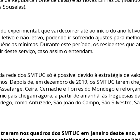
ça da República Ponte de Eiras) e as novas Linhas 50 (Manu
 Souselas).
do experimental, que vai decorrer até ao início do ano letiv
letivo e não letivo, podendo ir sofrendo ajustes para mel
equências mínimas. Durante este período, os residentes que
ir deste serviço, caso assim o entendam.
 rede dos SMTUC só é possível devido à estratégia de valo
os. Depois de, em dezembro de 2019, os SMTUC terem chega
 Assafarge, Ceira, Cernache e Torres do Mondego e reforça
nicipais chegam agora, a partir de amanhã, às freguesias d
dego, como Antuzede, São João do Campo, São Silvestre, S
ntraram nos quadros dos SMTUC em janeiro deste ano, 