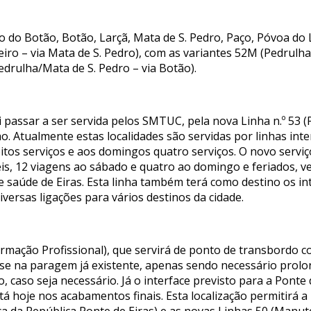
o do Botão, Botão, Larçã, Mata de S. Pedro, Paço, Póvoa do L
iro – via Mata de S. Pedro), com as variantes 52M (Pedrulha
edrulha/Mata de S. Pedro – via Botão).
passar a ser servida pelos SMTUC, pela nova Linha n.º 53 (
ho. Atualmente estas localidades são servidas por linhas in
 oitos serviços e aos domingos quatro serviços. O novo serv
is, 12 viagens ao sábado e quatro ao domingo e feriados, ve
 saúde de Eiras. Esta linha também terá como destino os int
iversas ligações para vários destinos da cidade.
ormação Profissional), que servirá de ponto de transbordo c
a-se na paragem já existente, apenas sendo necessário prol
 caso seja necessário. Já o interface previsto para a Ponte d
tá hoje nos acabamentos finais. Esta localização permitirá a