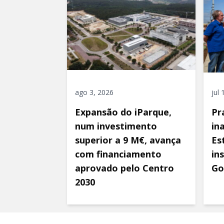
ago 3, 2026
jul
Expansão do iParque,
Pr
num investimento
in
superior a 9 M€, avança
Es
com financiamento
in
aprovado pelo Centro
Go
2030