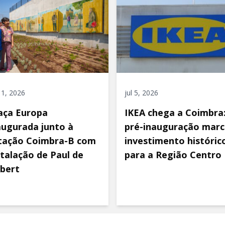
 11, 2026
jul 5, 2026
aça Europa
IKEA chega a Coimbra
augurada junto à
pré-inauguração marc
tação Coimbra-B com
investimento históric
stalação de Paul de
para a Região Centro
bert