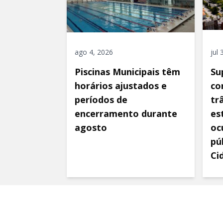
ago 4, 2026
jul
Piscinas Municipais têm
Su
horários ajustados e
co
períodos de
tr
encerramento durante
es
agosto
oc
pú
Ci