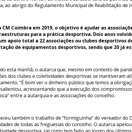
, ao abrigo do Regulamento Municipal de Reabilitação de I
 CM Coimbra em 2019, o objetivo é ajudar as associaçõe
raestruturas para a prática desportiva. Dois anos volvi
um apoio total a 22 associações ou clubes desportivos 
itação de equipamentos desportivos, sendo que 20 já es
ando esta manhã, o autarca que, mesmo em contexto de pan
ões dos clubes e coletividades desportivas se mantiveram at
amento. “É bom ver o dinheiro público que temos a obrigaçã
 salientou, acrescentando que a execução dos compromisso
roca” entre a autarquia e as associações do concelho.
ceu também o trabalho de “formiguinha” do vereador do De
vidades de todas as freguesias do concelho. O autarca apelou 
ividade desportiva, tal como tem feito ao longo dos últimos