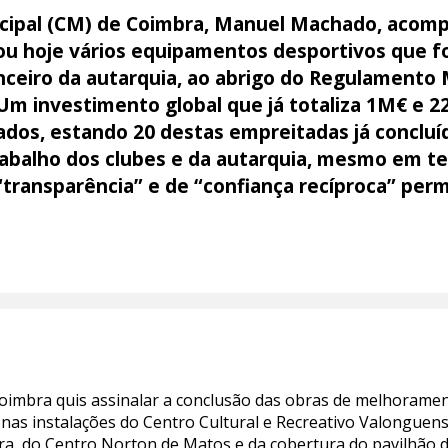
cipal (CM) de Coimbra, Manuel Machado, acom
itou hoje vários equipamentos desportivos que
nceiro da autarquia, ao abrigo do Regulamento 
Um investimento global que já totaliza 1M€ e 2
ados, estando 20 destas empreitadas já conclu
rabalho dos clubes e da autarquia, mesmo em 
“transparência” e de “confiança recíproca” perm
.
Coimbra quis assinalar a conclusão das obras de melhorame
 nas instalações do Centro Cultural e Recreativo Valonguens
a, do Centro Norton de Matos e da cobertura do pavilhão do