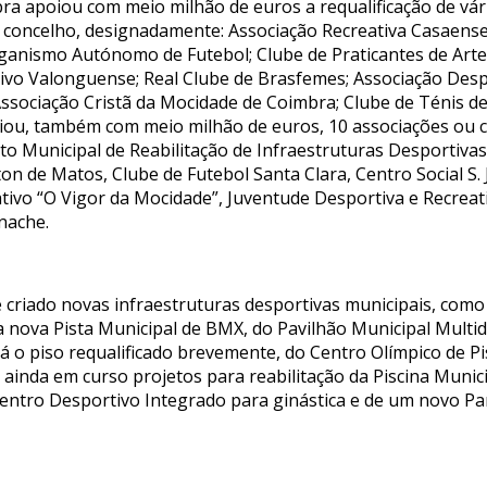
a apoiou com meio milhão de euros a requalificação de vári
o concelho, designadamente: Associação Recreativa Casaens
anismo Autónomo de Futebol; Clube de Praticantes de Artes
ivo Valonguense; Real Clube de Brasfemes; Associação Despor
ssociação Cristã da Mocidade de Coimbra; Clube de Ténis de
ou, também com meio milhão de euros, 10 associações ou c
to Municipal de Reabilitação de Infraestruturas Desportiva
n de Matos, Clube de Futebol Santa Clara, Centro Social S. 
ivo “O Vigor da Mocidade”, Juventude Desportiva e Recreativ
rnache.
criado novas infraestruturas desportivas municipais, como 
a nova Pista Municipal de BMX, do Pavilhão Municipal Mult
á o piso requalificado brevemente, do Centro Olímpico de P
ainda em curso projetos para reabilitação da Piscina Munic
entro Desportivo Integrado para ginástica e de um novo Pa