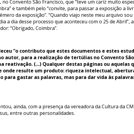
, no Convento São Francisco, que “teve um cariz muito espe
imbra” e também pelo “convite, para passar a exposição a liv
mero da exposição”. “Quando viajo neste meu arquivo sou 
 dia a dia desse processo que aconteceu com o 25 de Abril”,
or: “Obrigado, Coimbra”.
ceu “o contributo que estes documentos e estes estudo
ao autor, para a realização de tertúlias no Convento Sã
uma reativação. (…) Qualquer destas páginas ou aquelas
e onde resulte um produto: riqueza intelectual, abertur
o para gastar as palavras, mas para dar vida às palavras
contou, ainda, com a presença da vereadora da Cultura da 
esus, entre outras personalidades.