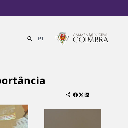
PT
Enviar
portância