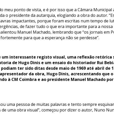
 do meu ponto de vista, e é por isso que a Câmara Municipa
nda o presidente da autarquia, elogiando a obra do autor. “E
avras impactantes, porque foram escritas num tempo de lut
ergências, de fazer tudo o que era importante para a nossa 
salientou Manuel Machado, lembrando que “os jornais em Por
am fortemente para que a esperança não se perdesse”.
 um interessante registo visual, uma reflexão retórica
utoria de Hugo Dinis e um ensaio do historiador Rui Beb
 podiam ter sido ditas desde maio de 1969 até abril de 
o apresentador da obra, Hugo Dinis, acrescentando que 
ndo à CM Coimbra e ao presidente Manuel Machado por
u uma pessoa de muitas palavras e tento sempre esquivar-m
s de uma obra visual”, começou por dizer o autor, Nuno Nu