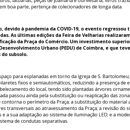
ros, latoarias, peças de joalharia e ourivesaria, livros trazid
 em boa parte, pertença de colecionadores de longa data.
o, devido à pandemia da COVID-19, o evento regressou
as. As últimas edições da Feira de Velharias realizaram
ificação da Praça do Comércio. Um investimento superio
 Desenvolvimento Urbano (PEDU) de Coimbra, e que teve 
 do subsolo.
espaço para esplanadas em torno da igreja de S. Bartolomeu
pilaretes fixos e semiautomáticos, reduzindo a presença d
mbelezamento do local, tendo sido plantadas árvores ornam
ada passou ainda pela substituição ou reaplicação das zon
contorna o perímetro da Praça; a substituição do material an
es transversais ao atravessamento da Praça; a revisão do si
 e a sua adaptação ao sistema de iluminação LED; e a mode
istema de condutas separativas.