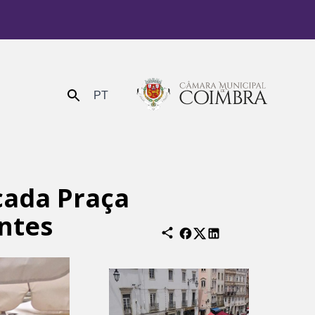
PT
Enviar
icada Praça
ntes