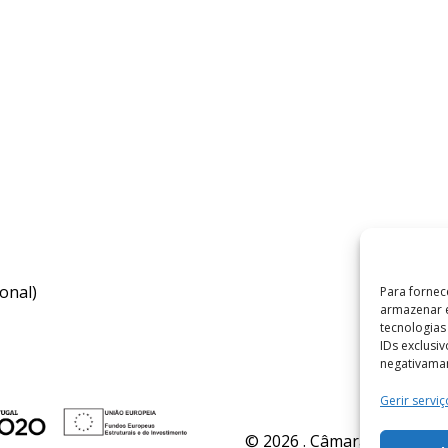
onal)
Para fornec
armazenar e
tecnologia
IDs exclusi
negativaman
Gerir serviç
© 2026 . Câmara Municipal 