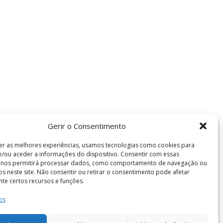
Gerir o Consentimento
er as melhores experiências, usamos tecnologias como cookies para
/ou aceder a informações do dispositivo. Consentir com essas
s nos permitirá processar dados, como comportamento de navegação ou
vos neste site. Não consentir ou retirar o consentimento pode afetar
te certos recursos e funções.
os
Termos e Condições
de Coimbra . Todos os direitos reservados.