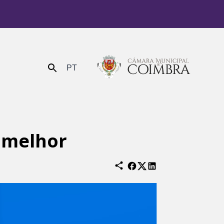
PT
Enviar
 melhor