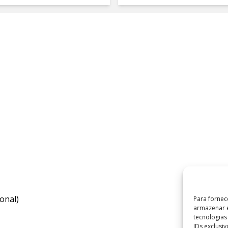
onal)
Para fornec
armazenar e
tecnologia
IDs exclusi