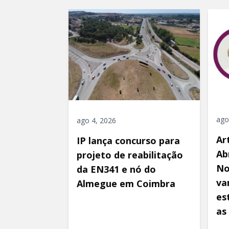
ago
ago 4, 2026
Ar
IP lança concurso para
Ab
projeto de reabilitação
No
da EN341 e nó do
va
Almegue em Coimbra
es
as