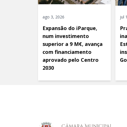
ago 3, 2026
jul
Expansão do iParque,
Pr
num investimento
in
superior a 9 M€, avança
Es
com financiamento
in
aprovado pelo Centro
Go
2030