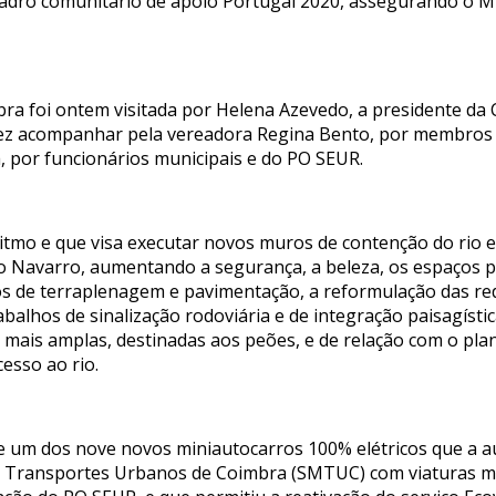
adro comunitário de apoio Portugal 2020, assegurando o Mu
bra foi ontem visitada por Helena Azevedo, a presidente da
fez acompanhar pela vereadora Regina Bento, por membros 
 por funcionários municipais e do PO SEUR.
tmo e que visa executar novos muros de contenção do rio e
 Navarro, aumentando a segurança, a beleza, os espaços pe
lhos de terraplenagem e pavimentação, a reformulação das re
abalhos de sinalização rodoviária e de integração paisagísti
r mais amplas, destinadas aos peões, e de relação com o p
esso ao rio.
o de um dos nove novos miniautocarros 100% elétricos que a 
de Transportes Urbanos de Coimbra (SMTUC) com viaturas ma