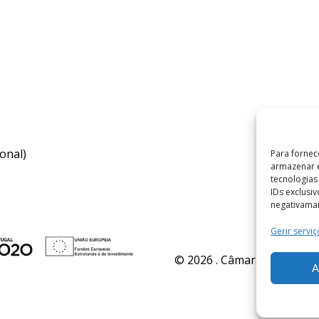
onal)
Para fornec
armazenar e
tecnologia
IDs exclusi
negativaman
Gerir serviç
© 2026 . Câmara Municipal 
A