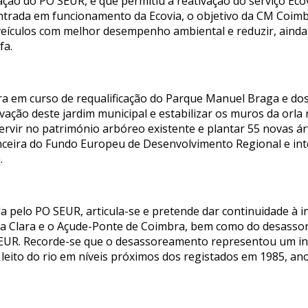
ão do PO SEUR, e que permitiu a reativação do serviço Eco
ntrada em funcionamento da Ecovia, o objetivo da CM Coim
ículos com melhor desempenho ambiental e reduzir, ainda 
fa.
obra em curso de requalificação do Parque Manuel Braga e d
ação deste jardim municipal e estabilizar os muros da orla 
ntervir no património arbóreo existente e plantar 55 novas 
nceira do Fundo Europeu de Desenvolvimento Regional e int
.
a pelo PO SEUR, articula-se e pretende dar continuidade à i
nta Clara e o Açude-Ponte de Coimbra, bem como do desass
SEUR. Recorde-se que o desassoreamento representou um in
 leito do rio em níveis próximos dos registados em 1985, a