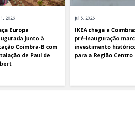
 11, 2026
jul 5, 2026
aça Europa
IKEA chega a Coimbra
augurada junto à
pré-inauguração marc
tação Coimbra-B com
investimento históric
stalação de Paul de
para a Região Centro
bert