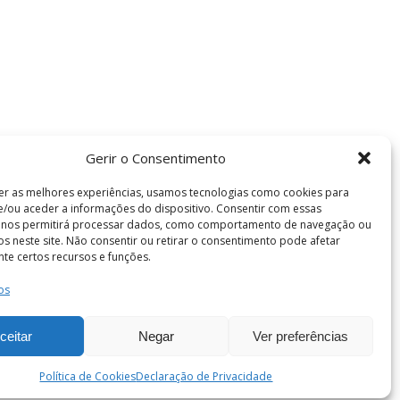
Gerir o Consentimento
er as melhores experiências, usamos tecnologias como cookies para
/ou aceder a informações do dispositivo. Consentir com essas
s nos permitirá processar dados, como comportamento de navegação ou
vos neste site. Não consentir ou retirar o consentimento pode afetar
te certos recursos e funções.
os
Termos e Condições
de Coimbra . Todos os direitos reservados.
ceitar
Negar
Ver preferências
Política de Cookies
Declaração de Privacidade