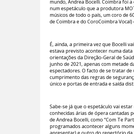
mundo, Andrea Bocelli. Coimbra foi a
num espetáculo que a produtora MOT p
músicos de todo o país, um coro de 6
de Coimbra e do CoroCoimbra Vocal) e
É, ainda, a primeira vez que Bocelli
estava previsto acontecer numa data
orientações da Direção-Geral de Saúd
junho de 2021, apenas com metade da l
espectadores. O facto de se tratar de
cumprimento das regras de segurança,
único e portas de entrada e saída dist
Sabe-se já que o espetáculo vai esta
conhecidas árias de ópera cantadas p
de Andrea Bocelli, como “Com Te Parti
programados acontecer alguns momen
apresentar) e outro do repertório da 