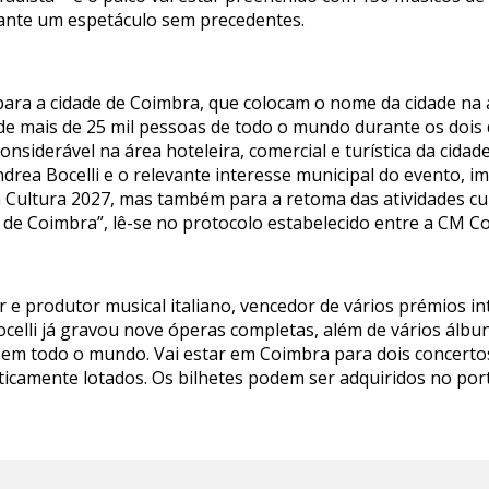
rante um espetáculo sem precedentes.
para a cidade de Coimbra, que colocam o nome da cidade na 
e mais de 25 mil pessoas de todo o mundo durante os dois
siderável na área hoteleira, comercial e turística da cida
ndrea Bocelli e o relevante interesse municipal do evento, 
 Cultura 2027, mas também para a retoma das atividades cul
 de Coimbra”, lê-se no protocolo estabelecido entre a CM 
r e produtor musical italiano, vencedor de vários prémios i
celli já gravou nove óperas completas, além de vários álbun
em todo o mundo. Vai estar em Coimbra para dois concertos,
aticamente lotados. Os bilhetes podem ser adquiridos no por