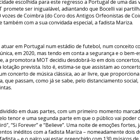
 cidade escolhida para este regresso a Portugal de uma das
romete ser inigualável, adiantando que Bocelli vai partil
0 vozes de Coimbra (do Coro dos Antigos Orfeonistas de Co
 também com a sua convidada especial, a fadista Mariza.
 vai atuar em Portugal num estádio de futebol, num conceito
 única, em 2020, mas tendo em conta a segurança e o bem-e
e, a promotora MOT decidiu desdobrá-lo em dois concertos,
otação prevista. Isto é, estima-se que assistam ao concerto
 um concerto de música clássica, ao ar livre, que proporcion
 que passam, como já se sabe, pelo distanciamento social, 
intas.
r dividido em duas partes, com um primeiro momento marcad
elo tenor e uma segunda parte em que o público vai poder o
ró”, “Si Forever” e “Believe”. Uma noite de emoções fortes,
tos inéditos com a fadista Mariza – nomeadamente dois d
fadista – e o palco vai estar preenchido com 130 músicos de