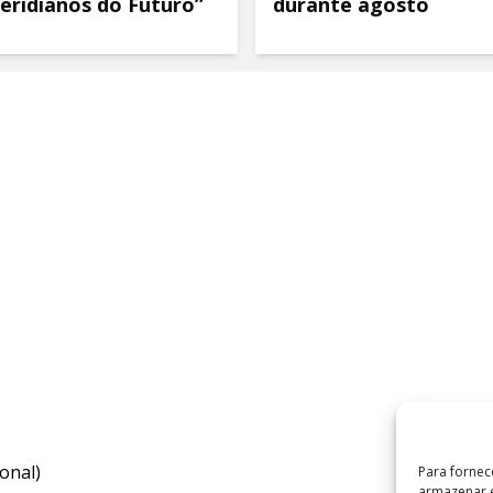
eridianos do Futuro”
durante agosto
onal)
Para fornec
armazenar e