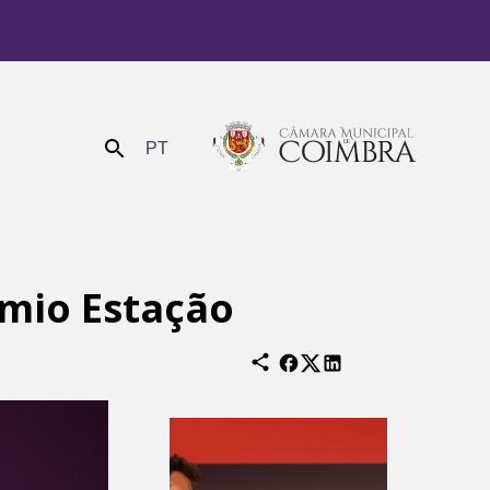
PT
Enviar
émio Estação