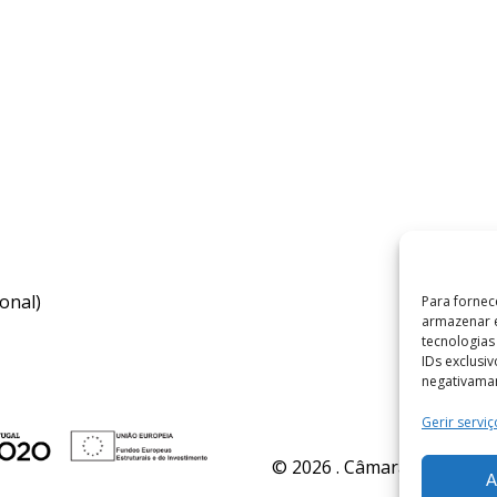
onal)
Para fornec
armazenar e
tecnologia
IDs exclusi
negativaman
Gerir serviç
© 2026 . Câmara Municipal 
A