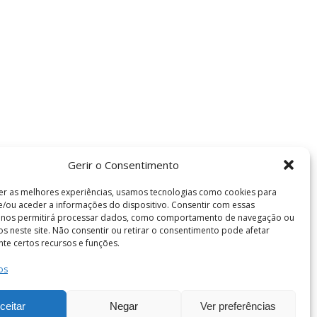
Gerir o Consentimento
er as melhores experiências, usamos tecnologias como cookies para
/ou aceder a informações do dispositivo. Consentir com essas
s nos permitirá processar dados, como comportamento de navegação ou
vos neste site. Não consentir ou retirar o consentimento pode afetar
te certos recursos e funções.
os
Termos e Condições
de Coimbra . Todos os direitos reservados.
ceitar
Negar
Ver preferências