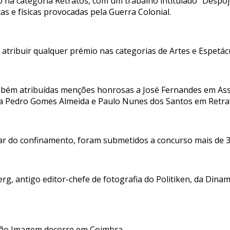
 na categoria Retratos, com um trabalho intitulado “Despoj
as e físicas provocadas pela Guerra Colonial.
o atribuir qualquer prémio nas categorias de Artes e Espetá
mbém atribuídas menções honrosas a José Fernandes em As
a Pedro Gomes Almeida e Paulo Nunes dos Santos em Retra
ar do confinamento, foram submetidos a concurso mais de 3
erg, antigo editor-chefe de fotografia do Politiken, da Din
ação Imagem decorre em Coimbra.