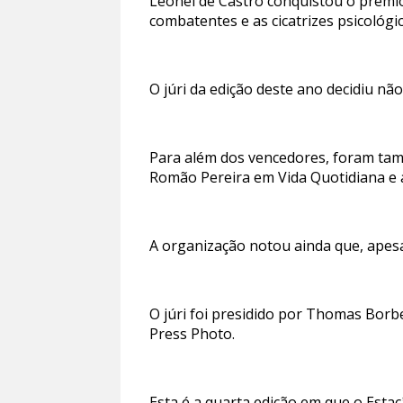
Leonel de Castro conquistou o prémio
combatentes e as cicatrizes psicológic
O júri da edição deste ano decidiu nã
Para além dos vencedores, foram ta
Romão Pereira em Vida Quotidiana e 
A organização notou ainda que, apes
O júri foi presidido por Thomas Borb
Press Photo.
Esta é a quarta edição em que o Est