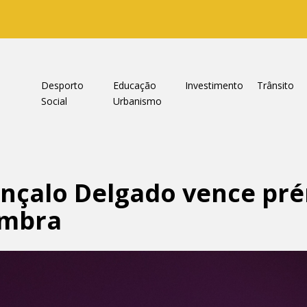
a
Desporto
Educação
Investimento
Trânsito
Social
Urbanismo
onçalo Delgado vence pr
imbra