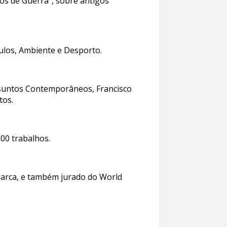
os de Guerra”, sobre antigos
culos, Ambiente e Desporto.
suntos Contemporâneos, Francisco
tos.
00 trabalhos.
amarca, e também jurado do World