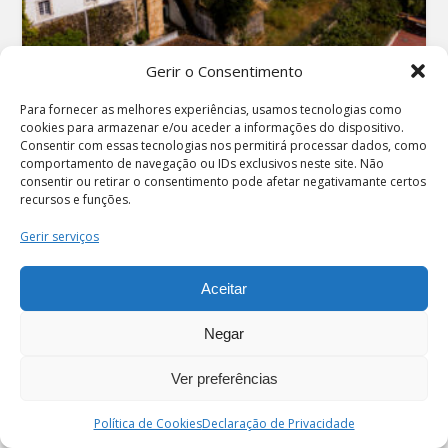
Gerir o Consentimento
Para fornecer as melhores experiências, usamos tecnologias como
jul 28, 2026
cookies para armazenar e/ou aceder a informações do dispositivo.
Consentir com essas tecnologias nos permitirá processar dados, como
Museu Municipal convida a descobrir os
comportamento de navegação ou IDs exclusivos neste site. Não
seus núcleos e mantém programa de
consentir ou retirar o consentimento pode afetar negativamante certos
recursos e funções.
férias durante agosto
Gerir serviços
Aceitar
Negar
Ver preferências
PT
Enviar
Política de Cookies
Declaração de Privacidade