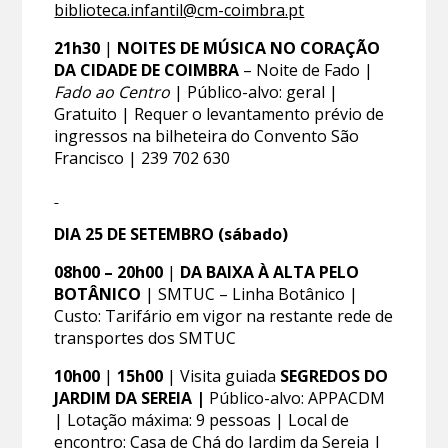
biblioteca.infantil@cm-coimbra.pt
21h30
|
NOITES DE MÚSICA NO CORAÇÃO
DA CIDADE DE COIMBRA
– Noite de Fado |
Fado ao Centro
| Público-alvo: geral |
Gratuito | Requer o levantamento prévio de
ingressos na bilheteira do Convento São
Francisco | 239 702 630
DIA 25 DE SETEMBRO (sábado)
08h00 – 20h00
|
DA BAIXA À ALTA PELO
BOTÂNICO
| SMTUC – Linha Botânico |
Custo: Tarifário em vigor na restante rede de
transportes dos SMTUC
10h00
|
15h00
| Visita guiada
SEGREDOS DO
JARDIM DA SEREIA |
Público-alvo: APPACDM
| Lotação máxima: 9 pessoas | Local de
encontro: Casa de Chá do Jardim da Sereia |