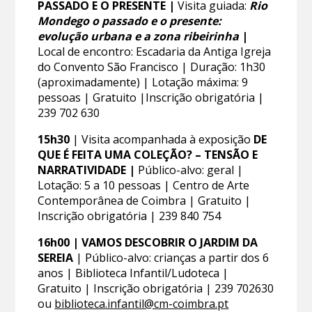
PASSADO E O PRESENTE |
Visita guiada:
Rio
Mondego o passado e o presente:
evolução urbana e a zona ribeirinha
|
Local de encontro: Escadaria da Antiga Igreja
do Convento São Francisco | Duração: 1h30
(aproximadamente) | Lotação máxima: 9
pessoas | Gratuito |Inscrição obrigatória |
239 702 630
15h30
| Visita acompanhada à exposição
DE
QUE É FEITA UMA COLEÇÃO? – TENSÃO E
NARRATIVIDADE |
Público-alvo: geral |
Lotação: 5 a 10 pessoas | Centro de Arte
Contemporânea de Coimbra | Gratuito |
Inscrição obrigatória | 239 840 754
16h00 | VAMOS DESCOBRIR O JARDIM DA
SEREIA
| Público-alvo: crianças a partir dos 6
anos | Biblioteca Infantil/Ludoteca |
Gratuito | Inscrição obrigatória | 239 702630
ou
biblioteca.infantil@cm-coimbra.pt