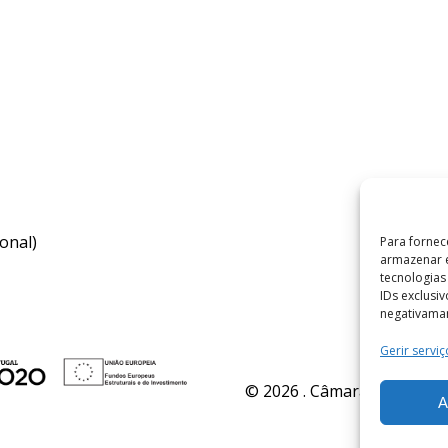
onal)
Para fornec
armazenar e
tecnologia
IDs exclusi
negativaman
Gerir serviç
© 2026 . Câmara Municipal 
A