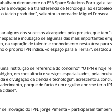
trabalham diretamente no ESA Space Solutions Portugal e 
r a inovação e a transferência de tecnologia, ao estabelece
e o tecido produtivo”, salientou o vereador Miguel Fonseca.
iar alguns dos sucessos alcançados pelo projeto, que tem “
tor espacial e incubação de algumas das mais importantes em
o, na captação de talento e conhecimento nesta área para
mo o próprio IPN indica, «o espaço para a Terra»”, destacou 
uma instituição de referência do concelho”. “O IPN é hoje 
ógico, em consultoria e serviços especializados, pela incuba
da e divulgação da ciência e tecnologia”, acrescentou, conc
decimento, porque de facto é um orgulho enorme ter o IPN
 cidade”.
r de Inovação do IPN, Jorge Pimenta – participaram também 