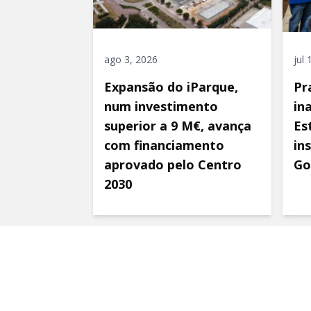
ago 3, 2026
jul
Expansão do iParque,
Pr
num investimento
in
superior a 9 M€, avança
Es
com financiamento
in
aprovado pelo Centro
Go
2030