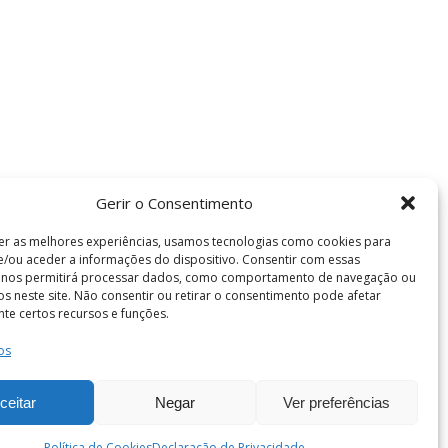
Gerir o Consentimento
er as melhores experiências, usamos tecnologias como cookies para
/ou aceder a informações do dispositivo. Consentir com essas
s nos permitirá processar dados, como comportamento de navegação ou
vos neste site. Não consentir ou retirar o consentimento pode afetar
te certos recursos e funções.
os
Termos e Condições
de Coimbra . Todos os direitos reservados.
ceitar
Negar
Ver preferências
Política de Cookies
Declaração de Privacidade