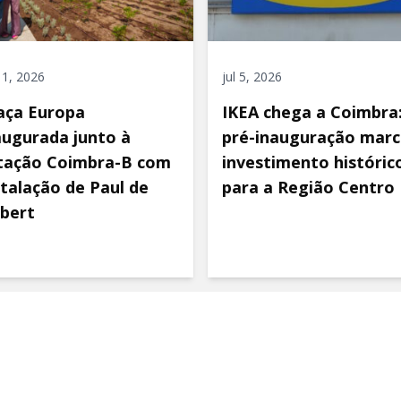
 11, 2026
jul 5, 2026
aça Europa
IKEA chega a Coimbra
augurada junto à
pré-inauguração marc
tação Coimbra-B com
investimento históric
stalação de Paul de
para a Região Centro
bert