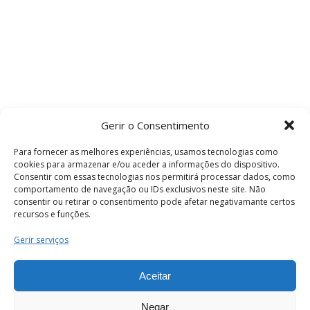
Gerir o Consentimento
Para fornecer as melhores experiências, usamos tecnologias como
cookies para armazenar e/ou aceder a informações do dispositivo.
Consentir com essas tecnologias nos permitirá processar dados, como
comportamento de navegação ou IDs exclusivos neste site. Não
consentir ou retirar o consentimento pode afetar negativamante certos
recursos e funções.
Termos e Condições
Gerir serviços
Aceitar
© 2026 . Câmara Municipal de Coimbra . Todos
os direitos reservados.
Negar