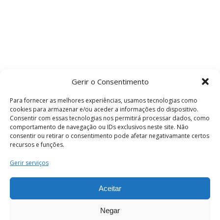
Gerir o Consentimento
Para fornecer as melhores experiências, usamos tecnologias como
cookies para armazenar e/ou aceder a informações do dispositivo.
Consentir com essas tecnologias nos permitirá processar dados, como
comportamento de navegação ou IDs exclusivos neste site. Não
consentir ou retirar o consentimento pode afetar negativamante certos
recursos e funções.
Termos e Condições
Gerir serviços
Aceitar
© 2026 . Câmara Municipal de Coimbra . Todos
os direitos reservados.
Negar