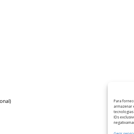
onal)
Para fornec
armazenar e
tecnologia
IDs exclusi
negativaman
Gerir serviç