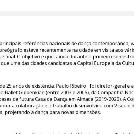
rincipais referências nacionais de dança contemporânea, v
coreógrafo esteve recentemente na cidade em visita aos vári
se final. O objetivo é que, ainda durante o primeiro semest
 que uma das cidades candidatas a Capital Europeia da Cultu
 25 anos de existência. Paulo Ribeiro foi diretor-geral e ar
 do Ballet Gulbenkian (entre 2003 e 2005), da Companhia Nac
bases da futura Casa da Dança em Almada (2019-2020). A Co
anter a colaboração e o trabalho desenvolvido com Viseu e 
is, projetando a dança para novas dimensões.