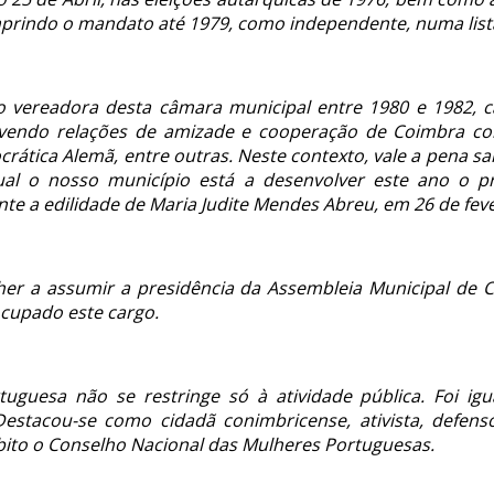
mprindo o mandato até 1979, como independente, numa lista 
o vereadora desta câmara municipal entre 1980 e 1982, 
lvendo relações de amizade e cooperação de Coimbra co
crática Alemã, entre outras. Neste contexto, vale a pena s
al o nosso município está a desenvolver este ano o pr
ante a edilidade de Maria Judite Mendes Abreu, em 26 de fev
er a assumir a presidência da Assembleia Municipal de 
ocupado este cargo.
uguesa não se restringe só à atividade pública. Foi ig
Destacou-se como cidadã conimbricense, ativista, defens
bito o Conselho Nacional das Mulheres Portuguesas.