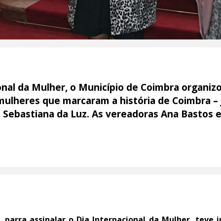
ional da Mulher, o Município de Coimbra organi
mulheres que marcaram a história de Coimbra –
e Sebastiana da Luz. As vereadoras Ana Bastos 
 parra assinalar o Dia Internacional da Mulher, teve i