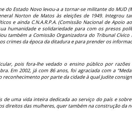
ime do Estado Novo levou-a a tornar-se militante do MUD 
neral Norton de Matos às eleições de 1949. Integrou t
icos e ainda C.N.A.R.P.A. (Comissão Nacional de Apoio aos 
sua humanidade e solidariedade para com os presos polít
poiou também a Comissão Organizadora do Tribunal Cívico
 os crimes da época da ditadura e para prender os informa
ular, pois fora-lhe vedado o ensino público por razões p
bra. Em 2002, já com 86 anos, foi agraciada com a “Meda
 reconhecimento por parte da cidade à qual Judite consign
is de uma vida inteira dedicada ao serviço do país e sob
elos direitos das mulheres, quer também na construção da 