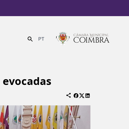
PT
Enviar
 evocadas