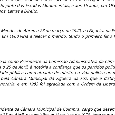
ado junto das Escadas Monumentais, e aos 16 anos, em 19
s, Letras e Direito.
 Mendes de Abreu a 23 de março de 1940, na Figueira da Fo
m 1960 viria a falecer o marido, tendo o primeiro filho 
o-la como Presidente da Comissão Administrativa da Câma
o 25 de Abril, é notória a confiança que os partidos polít
ade pública como atuante de mérito na vida política no m
pela Câmara Municipal da Figueira da Foz, que a disti
norária, e em 1983 foi agraciada com a Ordem da Liberd
esidente da Câmara Municipal de Coimbra, cargo que dese
 o 25 de Abril, nas eleições autárquicas de 1976, bem como