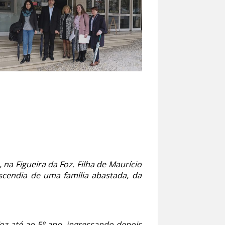
 na Figueira da Foz. Filha de Maurício
scendia de uma família abastada, da
oz até ao 5º ano, ingressando depois