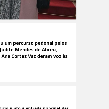
zou um percurso pedonal pelos
 Judite Mendes de Abreu,
e Ana Cortez Vaz deram voz às
nício junto à entrada principal das