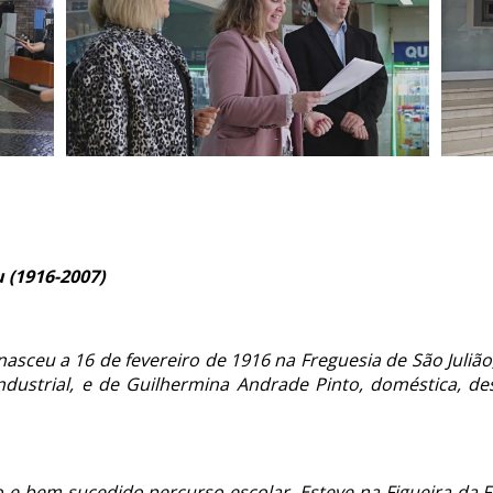
 (1916-2007)
sceu a 16 de fevereiro de 1916 na Freguesia de São Julião,
ndustrial, e de Guilhermina Andrade Pinto, doméstica, de
e bem-sucedido percurso escolar. Esteve na Figueira da F