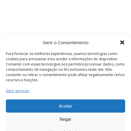
Gerir o Consentimento
Para fornecer as melhores experiências, usamos tecnologias como
cookies para armazenar e/ou aceder a informações do dispositivo.
Consentir com essas tecnologias nos permitirá processar dados, como
comportamento de navegação ou IDs exclusivos neste site. Não
consentir ou retirar o consentimento pode afetar negativamante certos
recursos e funções.
Termos e Condições
Gerir serviços
Aceitar
© 2026 . Câmara Municipal de Coimbra . Todos
os direitos reservados.
Negar