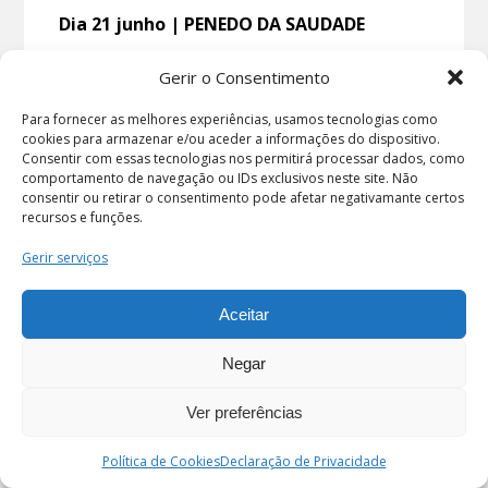
Dia 21 junho | PENEDO DA SAUDADE
Visita guiada que aflora a história e evolução
Gerir o Consentimento
deste espaço verde da cidade, focando
essencialmente aspetos históricos e
Para fornecer as melhores experiências, usamos tecnologias como
artísticos.
cookies para armazenar e/ou aceder a informações do dispositivo.
Consentir com essas tecnologias nos permitirá processar dados, como
Custo da visita:
Gratuito
comportamento de navegação ou IDs exclusivos neste site. Não
consentir ou retirar o consentimento pode afetar negativamante certos
recursos e funções.
Ponto de encontro:
junto ao busto de
António Nobre
Gerir serviços
Itinerário:
Busto de António Nobre e Busto
de Eça de Queirós, Sala dos Cursos, Retiro
Aceitar
dos Poetas, Varanda inferior, Mata
Negar
Ver preferências
Dia 23 junho | ARTE EM COIMBRA –
CEMITÉRIO DA CONCHADA
PT
Enviar
Política de Cookies
Declaração de Privacidade
Visita guiada que explora as correntes